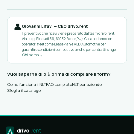
👤
Giovanni Lifavi — CEO drivo.rent
Il preventivo che ricevi viene preparato dal team drivo.rent,
Via Luigi Einaudi 56, 61032 Fano (PU). Collaboriamo con
operatori fleet come LeasePlan e ALD Automotive per
garantire condizioni competitive anche per contratti singoli.
Chi siamo →
Vuoi saperne di più prima di compilare il form?
Come funziona il NLT
FAQ complete
NLT per aziende
Sfoglia il catalogo
drivo
.rent