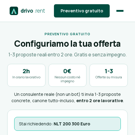
drivo
.rent
Preventivo gratuito
PREVENTIVO GRATUITO
Configuriamo la tua offerta
1-3 proposte reali entro 2 ore. Gratis e senza impegno.
2h
0€
1-3
In orario lavorativo
Nessun costo né
Offerte su misura
impegno
Un consulente reale (non un bot) ti invia 1-3 proposte
concrete, canone tutto-incluso,
entro 2 ore lavorative
.
Stai richiedendo:
NLT 200 300 Euro