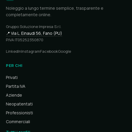
Noleggio a lungo termine semplice, trasparente e
completamente online.
Gruppo Soluzione Impresa S.r.l.
📍 Via L. Einaudi 56, Fano (PU)
P.IVA IT05252350870
LinkedIn
Instagram
Facebook
Google
PER CHI
Privati
Partita IVA
Aziende
Neopatentati
Professionisti
Commerciali