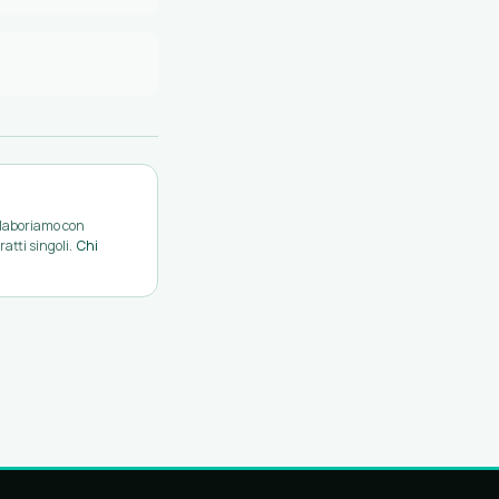
ollaboriamo con
atti singoli.
Chi