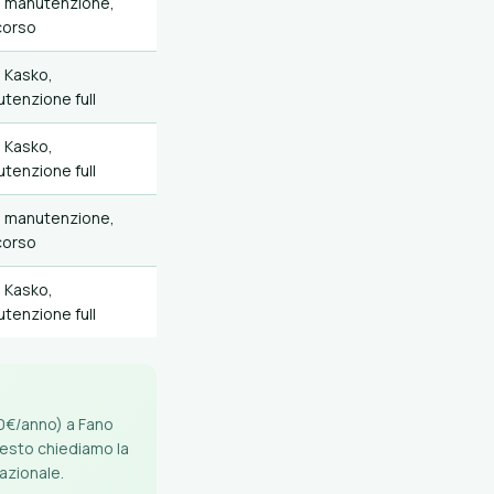
 manutenzione,
corso
 Kasko,
tenzione full
 Kasko,
tenzione full
 manutenzione,
corso
 Kasko,
tenzione full
00€/anno) a Fano
questo chiediamo la
nazionale.