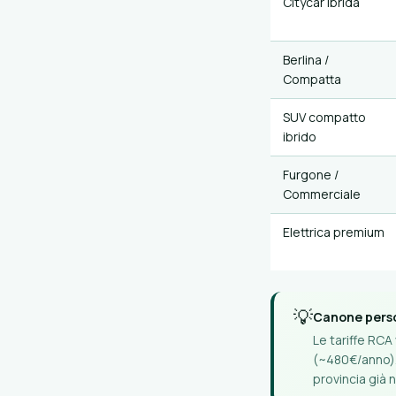
Citycar ibrida
Berlina /
Compatta
SUV compatto
ibrido
Furgone /
Commerciale
Elettrica premium
💡
Canone perso
Le tariffe RCA
(~480€/anno). 
provincia già 