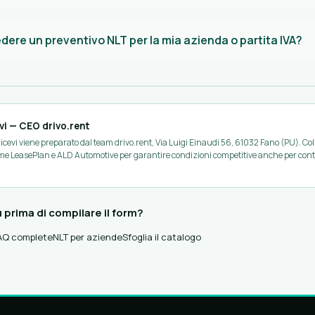
edere un preventivo NLT per la mia azienda o partita IVA?
vi — CEO drivo.rent
 ricevi viene preparato dal team drivo.rent, Via Luigi Einaudi 56, 61032 Fano (PU). C
ome LeasePlan e ALD Automotive per garantire condizioni competitive anche per contr
 prima di compilare il form?
AQ complete
NLT per aziende
Sfoglia il catalogo