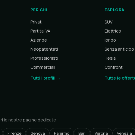
PER CHI
ESPLORA
Privati
SUV
Partita IVA
Elettrico
Aziende
Ibrido
Neopatentati
Senza anticipo
Professionisti
Tesla
Commerciali
Confronti
Tutti i profili →
Tutte le offer
pri le nostre pagine dedicate:
Firenze
Genova
Palermo
Bari
Verona
Venezia