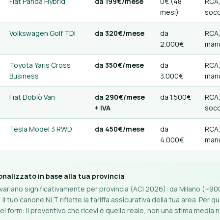
Fiat Panda Hybrid
da 199€/mese
0€ (48
RCA,
mesi)
soc
Volkswagen Golf TDI
da 320€/mese
da
RCA,
2.000€
manu
Toyota Yaris Cross
da 350€/mese
da
RCA,
Business
3.000€
manu
Fiat Doblò Van
da 290€/mese
da 1.500€
RCA,
+ IVA
soc
Tesla Model 3 RWD
da 450€/mese
da
RCA,
4.000€
manu
nalizzato in base alla tua provincia
 variano significativamente per provincia (ACI 2026): da Milano (~9
Il tuo canone NLT riflette la tariffa assicurativa della tua area. Per 
nel form: il preventivo che ricevi è quello reale, non una stima media 