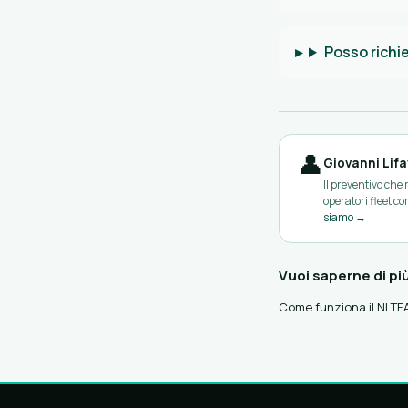
Posso richi
👤
Giovanni Lifa
Il preventivo che
operatori fleet c
siamo →
Vuoi saperne di più
Come funziona il NLT
F