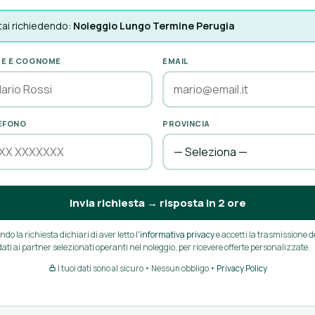
tai richiedendo:
Noleggio Lungo Termine Perugia
E E COGNOME
EMAIL
EFONO
PROVINCIA
Invia richiesta → risposta in 2 ore
ndo la richiesta dichiari di aver letto l'
informativa privacy
e accetti la trasmissione d
dati ai partner selezionati operanti nel noleggio, per ricevere offerte personalizzate.
I tuoi dati sono al sicuro • Nessun obbligo •
Privacy Policy