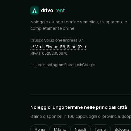
drivo
.rent
Noleggio a lungo termine semplice, trasparente e
completamente online.
Gruppo Soluzione Impresa S.r.l.
📍 Via L. Einaudi 56, Fano (PU)
P.IVA IT05252350870
LinkedIn
Instagram
Facebook
Google
Noleggio lungo termine nelle principali città
Siamo disponibili in 106 capoluoghi di provincia. Sco
Roma
Milano
Napoli
Torino
Bologna