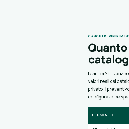
CANONI DI RIFERIMEN
Quanto 
catalo
I canoni NLT varian
valori reali dal cat
privato. Il preventiv
configurazione spec
SEGMENTO