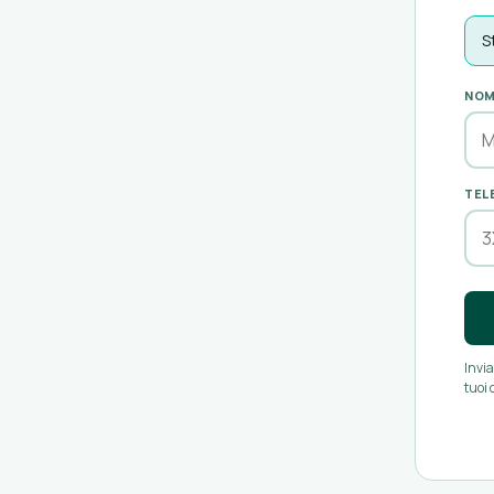
S
NOM
TEL
Invia
tuoi 