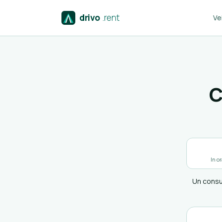
drivo
.rent
Vei
C
In o
Un consul