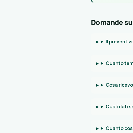
Domande sul
Il preventi
Quanto temp
Cosa ricevo 
Quali dati 
Quanto cost