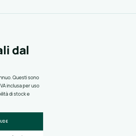
li dal
annuo. Questi sono
IVA inclusa per uso
lità di stock e
LUDE