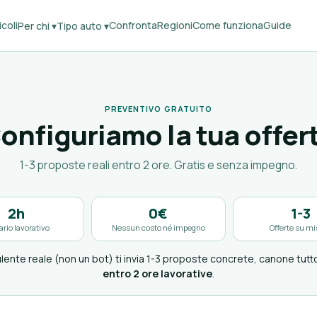
coli
Confronta
Regioni
Come funziona
Guide
Per chi ▾
Tipo auto ▾
PREVENTIVO GRATUITO
onfiguriamo la tua offer
1-3 proposte reali entro 2 ore. Gratis e senza impegno.
2h
0€
1-3
rario lavorativo
Nessun costo né impegno
Offerte su mi
ente reale (non un bot) ti invia 1-3 proposte concrete, canone tutt
entro 2 ore lavorative
.