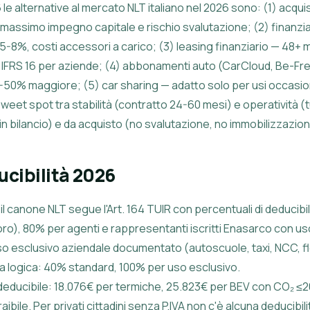
 le alternative al mercato NLT italiano nel 2026 sono: (1) acq
massimo impegno capitale e rischio svalutazione; (2) finanz
 5-8%, costi accessori a carico; (3) leasing finanziario — 48+
io IFRS 16 per aziende; (4) abbonamenti auto (CarCloud, Be-Fr
0-50% maggiore; (5) car sharing — adatto solo per usi occasio
weet spot tra stabilità (contratto 24-60 mesi) e operatività (tu
 in bilancio) e da acquisto (no svalutazione, no immobilizzazion
ucibilità 2026
, il canone NLT segue l'Art. 164 TUIR con percentuali di deducib
oro), 80% per agenti e rappresentanti iscritti Enasarco con 
o esclusivo aziendale documentato (autoscuole, taxi, NCC, fl
sa logica: 40% standard, 100% per uso esclusivo.
deducibile: 18.076€ per termiche, 25.823€ per BEV con CO₂ ≤20
bile. Per privati cittadini senza P.IVA non c'è alcuna deducibili