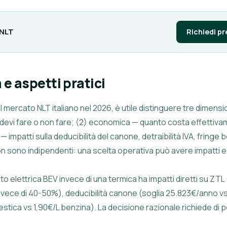
 NLT
Richiedi p
 e aspetti pratici
l mercato NLT italiano nel 2026, è utile distinguere tre dimens
 devi fare o non fare; (2) economica — quanto costa effettivam
e — impatti sulla deducibilità del canone, detraibilità IVA, fring
n sono indipendenti: una scelta operativa può avere impatti ec
o elettrica BEV invece di una termica ha impatti diretti su ZTL
nvece di 40-50%), deducibilità canone (soglia 25.823€/anno vs
stica vs 1,90€/L benzina). La decisione razionale richiede di 