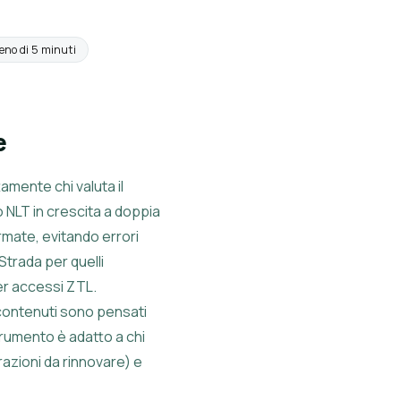
eno di 5 minuti
e
amente chi valuta il
o NLT in crescita a doppia
mate, evitando errori
 Strada per quelli
er accessi ZTL.
 contenuti sono pensati
trumento è adatto a chi
razioni da rinnovare) e