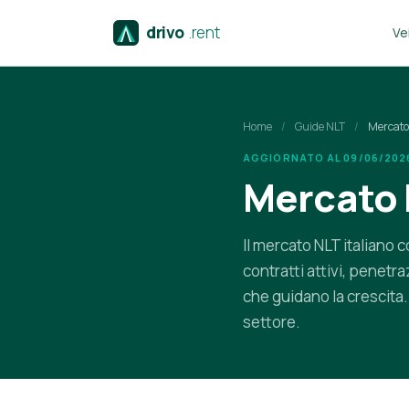
drivo
.rent
Vei
Home
/
Guide NLT
/
Mercato 
AGGIORNATO AL 09/06/2026
Mercato N
Il mercato NLT italiano 
contratti attivi, penetr
che guidano la crescita. 
settore.