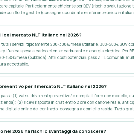
are capitale. Particolarmente efficiente per BEV (rischio svalutazione t
de con flotte gestite (consegne coordinate e referente unico in italian
ali del mercato NLT italiano nel 2026?
e tutti i servizi: tipicamente 200-300€/mese utilitarie, 300-500€ SUV c
y. L'unica spesa a carico cliente: carburante o energia elettrica. Per BE
-150€/mese (pubblica). Altri costi potenziali: pass ZTL comunali, mult
ura accettabile.
reventivo per il mercato NLT italiano nel 2026?
 passi: (1) vai su drivo.rent/preventivo/ e compila il form con modello, d
zienda); (2) ricevi risposta in chat entro 2 ore con canone reale, anticip
ma digitale online del contratto, consegna a domicilio rapida. Tutto gr
ano nel 2026 ha rischi o svantaggi da conoscere?