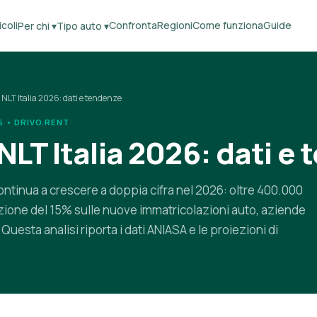
coli
Confronta
Regioni
Come funziona
Guide
Per chi ▾
Tipo auto ▾
NLT Italia 2026: dati e tendenze
 • DRIVO.RENT
LT Italia 2026: dati e
continua a crescere a doppia cifra nel 2026: oltre 400.000
azione del 15% sulle nuove immatricolazioni auto, aziende
Questa analisi riporta i dati ANIASA e le proiezioni di