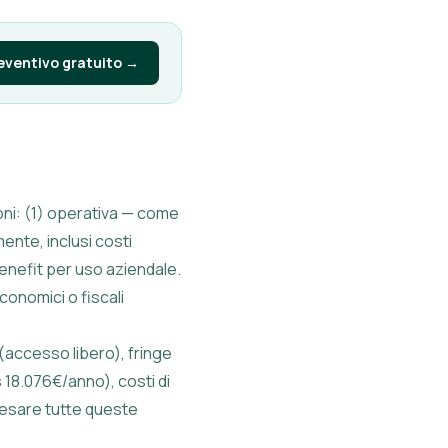
reventivo gratuito →
ioni: (1) operativa — come
ente, inclusi costi
e benefit per uso aziendale.
onomici o fiscali
 (accesso libero), fringe
 18.076€/anno), costi di
pesare tutte queste