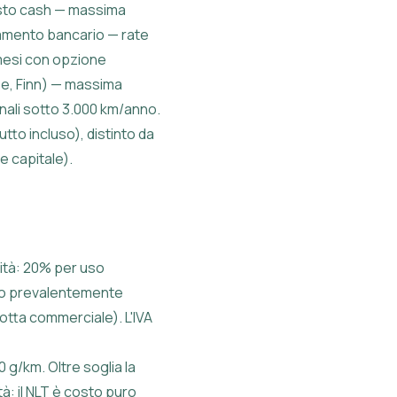
uisto cash — massima
iamento bancario — rate
 mesi con opzione
ee, Finn) — massima
nali sotto 3.000 km/anno.
tto incluso), distinto da
e capitale).
ilità: 20% per uso
uso prevalentemente
otta commerciale). L'IVA
 g/km. Oltre soglia la
tà: il NLT è costo puro