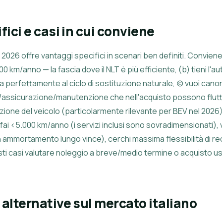
ici e casi in cui conviene
el 2026 offre vantaggi specifici in scenari ben definiti. Convie
00 km/anno — la fascia dove il NLT è più efficiente, (b) tieni l'au
nea perfettamente al ciclo di sostituzione naturale, (c) vuoi can
/assicurazione/manutenzione che nell'acquisto possono flutt
tazione del veicolo (particolarmente rilevante per BEV nel 2026)
 <5.000 km/anno (i servizi inclusi sono sovradimensionati), v
on ammortamento lungo vince), cerchi massima flessibilità di r
uesti casi valutare noleggio a breve/medio termine o acquisto
alternative sul mercato italiano