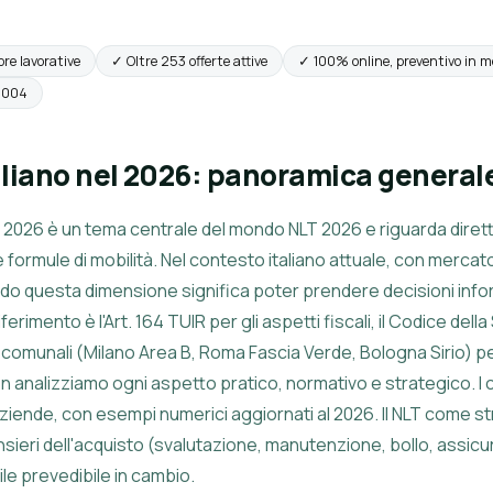
ore lavorative
✓ Oltre 253 offerte attive
✓ 100% online, preventivo in m
 2004
aliano nel 2026: panoramica general
el 2026 è un tema centrale del mondo NLT 2026 e riguarda dirett
e formule di mobilità. Nel contesto italiano attuale, con mercat
do questa dimensione significa poter prendere decisioni infor
ferimento è l'Art. 164 TUIR per gli aspetti fiscali, il Codice della
i comunali (Milano Area B, Roma Fascia Verde, Bologna Sirio) p
n analizziamo ogni aspetto pratico, normativo e strategico. I
e aziende, con esempi numerici aggiornati al 2026. Il NLT come s
nsieri dell'acquisto (svalutazione, manutenzione, bollo, assicu
e prevedibile in cambio.