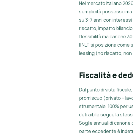
Nel mercato italiano 2026
semplicità possesso ma 
su 3-7 anni con interessi
riscatto, impatto bilanc
flessibilità ma canone 3
Il NLT si posiziona come s
leasing (no riscatto, non
Fiscalità e ded
Dal punto di vista fiscale
promiscuo (privato + lav
strumentale, 100% per us
detraibile segue la stes
Soglie annuali di canone 
parte eccedente è indetrai