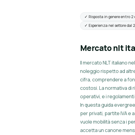
✓ Risposta in genere entro 2 
✓ Esperienza nel settore dal
Mercato nlt it
Il mercato NLT italiano n
noleggio rispetto ad altr
cifra, comprendere a fon
costosi. La normativa di ri
operativi, e i regolament
In questa guida evergree
per privati, partite IVA 
vuole mobilità senza i pe
accetta un canone mensil