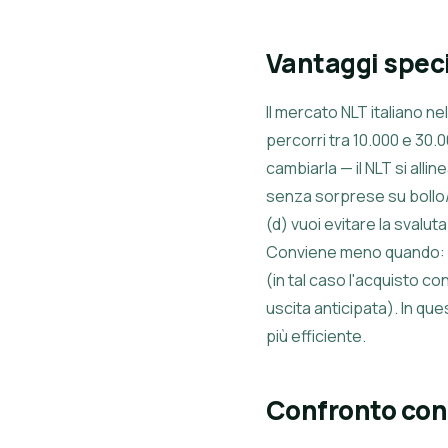
Vantaggi specif
Il mercato NLT italiano n
percorri tra 10.000 e 30.0
cambiarla — il NLT si alli
senza sorprese su bollo
(d) vuoi evitare la svalu
Conviene meno quando: fai
(in tal caso l'acquisto c
uscita anticipata). In q
più efficiente.
Confronto con 