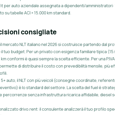
efit per auto aziendale assegnata a dipendenti/amministrator
to su tabelle ACI × 15.000 km standard.
cisioni consigliate
il mercato NLT italiano nel 2026 si costruisce partendo dal profi
è il tuo budget. Per un privato con esigenza familiare tipica (
on km conformi è quasi sempre la scelta efficiente. Per una P.I
 permette di distribuire il costo con prevedibilità mensile, più ef
fili.
5+ auto, il NLT con più veicoli (consegne coordinate, referente 
eventivo) è lo standard del settore. La scelta del fuel è strate
 percorrenze senza infrastruttura ricarica affidabile, diesel s
alizzato drivo.rent: il consulente analizzerà il tuo profilo spe