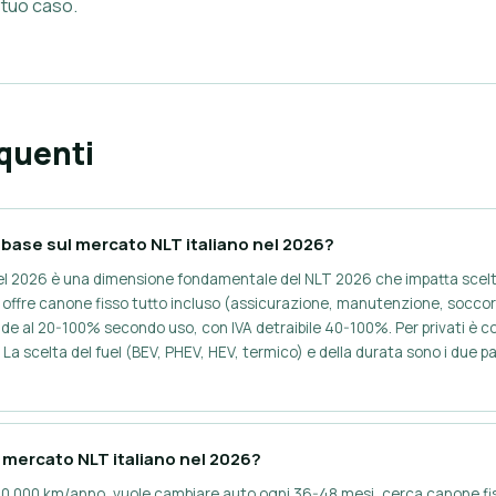
l tuo caso.
quenti
base sul mercato NLT italiano nel 2026?
 nel 2026 è una dimensione fondamentale del NLT 2026 che impatta scel
 NLT offre canone fisso tutto incluso (assicurazione, manutenzione, socc
ende al 20-100% secondo uso, con IVA detraibile 40-100%. Per privati è 
 La scelta del fuel (BEV, PHEV, HEV, termico) e della durata sono i due pa
il mercato NLT italiano nel 2026?
-30.000 km/anno, vuole cambiare auto ogni 36-48 mesi, cerca canone fi