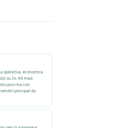
ta operativa, economica
orso) su 24-60 mesi,
costo puro ma con
rametri principali da
sso senza sorprese e