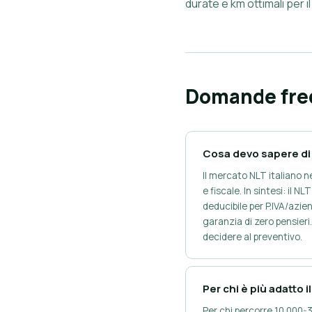
durate e km ottimali per i
Domande fre
Cosa devo sapere di 
Il mercato NLT italiano
e fiscale. In sintesi: il
deducibile per P.IVA/azi
garanzia di zero pensieri.
decidere al preventivo.
Per chi è più adatto 
Per chi percorre 10.000