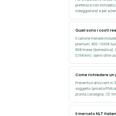
preferisce non immobilizz
noleggiatore) e per azien
Quali sono i costi re
Il canone mensile includ
premium, 800-1.500€ luxur
80€/mese (domestica), 80
0,15€/km), danni oltre us
Come richiedere un p
Preventivo drivo.rent in 3
soggetto (privato/P.IVA/a
pronta consegna; (3) fir
Il mercato NLT itali