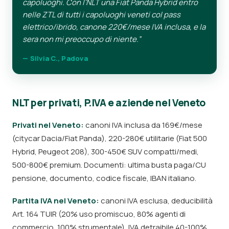
capoluoghi. Con l'NLT una Fiat Panda Hybrid entro
nelle ZTL di tutti i capoluoghi veneti col pass
elettrico/ibrido, canone 220€/mese IVA inclusa, e la
sera non mi preoccupo di niente.”
— Silvia C., Padova
NLT per privati, P.IVA e aziende nel Veneto
Privati nel Veneto:
canoni IVA inclusa da 169€/mese
(citycar Dacia/Fiat Panda), 220-280€ utilitarie (Fiat 500
Hybrid, Peugeot 208), 300-450€ SUV compatti/medi,
500-800€ premium. Documenti: ultima busta paga/CU
pensione, documento, codice fiscale, IBAN italiano.
Partita IVA nel Veneto:
canoni IVA esclusa, deducibilità
Art. 164 TUIR (20% uso promiscuo, 80% agenti di
commercio, 100% strumentale), IVA detraibile 40-100%.