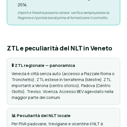
25%.
Importi e finestre possono variare: verifica sempre presso la
Regione e il portale bandi prima di formalizzare il contratto.
ZTL e peculiarità del NLT in Veneto
🚦 ZTL regionale — panoramica
Venezia è città senza auto (accesso a Piazzale Roma o
Tronchetto); ZTL estese in terraferma (Mestre). ZTL
importanti a Verona (centro storico), Padova (Centro
Giotto), Treviso, Vicenza. Accesso BEV agevolato nella
maggior parte dei comuni.
📊 Peculiarità del NLT locale
Per P.IVA padovane, trevigiane e vicentine il NLT è