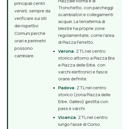
Piazzale Roma e al
principali centri
Tronchetto, con parcheggi
veneti, sempre da
scambiatori e collegamenti
verificare sui siti
acquei. La terraferma di
dei rispettivi
Mestre ha proprie zone
Comuni perché
regolamentate, come l'area
orari e perimetri
di Piazza Ferretto.
possono
Verona
: ZTL nel centro
cambiare:
storico attorno a Piazza Bra
e Piazza delle Erbe, con
varchi elettronici e fasce
orarie definite.
Padova
: ZTL nel centro
storico (zona Piazza delle
Erbe, Galileo) gestita con
pass e varchi.
Vicenza
: ZTL nel centro
lungo l'asse di Corso