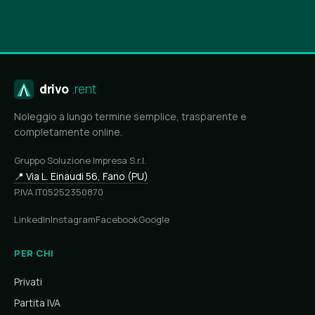
drivo
.rent
Noleggio a lungo termine semplice, trasparente e
completamente online.
Gruppo Soluzione Impresa S.r.l.
📍 Via L. Einaudi 56, Fano (PU)
P.IVA IT05252350870
LinkedIn
Instagram
Facebook
Google
PER CHI
Privati
Partita IVA