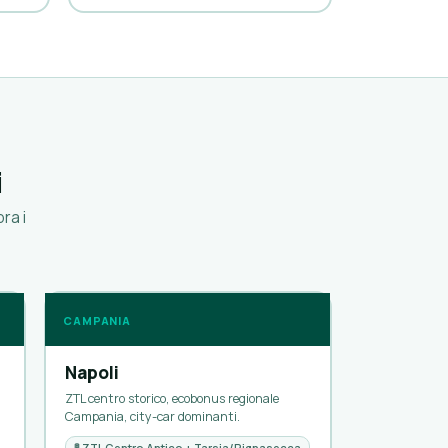
i
ra i
CAMPANIA
Napoli
ZTL centro storico, ecobonus regionale
Campania, city-car dominanti.
🚦 ZTL Centro Antico + Tarsia/Pignasecca