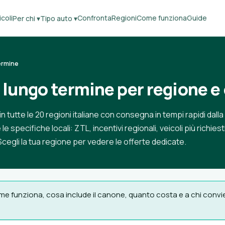
coli
Confronta
Regioni
Come funziona
Guide
Per chi ▾
Tipo auto ▾
ermine
lungo termine per regione e 
in tutte le 20 regioni italiane con consegna in tempi rapidi dall
le specifiche locali: ZTL, incentivi regionali, veicoli più richies
. Scegli la tua regione per vedere le offerte dedicate.
e funziona, cosa include il canone, quanto costa e a chi convien