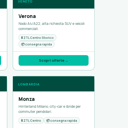
VENETO
Verona
Nodo A4/A22, alta richiesta SUV e veicoli
commerciali.
🚦 ZTL Centro Storico
📦 consegna rapida
Scopri offerte →
LOMBARDIA
Monza
Hinterland Milano, city-car e ibride per
commuter pendolari.
🚦 ZTL Centro
📦 consegna rapida