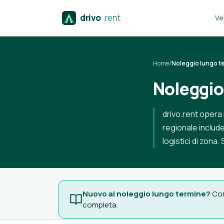
drivo
.rent
Vei
Home
/
Noleggio lungo t
Noleggio 
drivo.rent opera 
regionale include 
logistici di zona
Nuovo al noleggio lungo termine?
Com
completa.