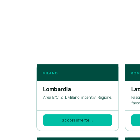
MILANO
ROM
Lombardia
Laz
Area B/C, ZTL Milano, incentivi Regione.
Fasci
favor
Scopri offerte →