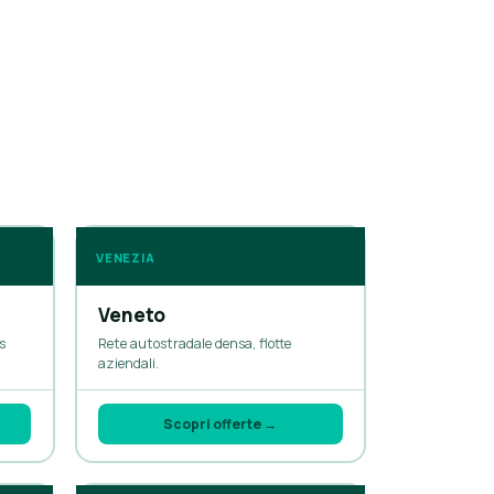
VENEZIA
Veneto
s
Rete autostradale densa, flotte
aziendali.
Scopri offerte →