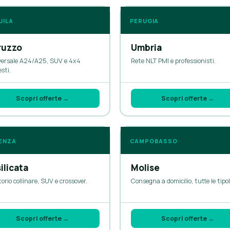
UILA
PERUGIA
ruzzo
Umbria
versale A24/A25, SUV e 4x4
Rete NLT PMI e professionisti.
esti.
Scopri offerte →
Scopri offerte →
ENZA
CAMPOBASSO
ilicata
Molise
torio collinare, SUV e crossover.
Consegna a domicilio, tutte le tipol
Scopri offerte →
Scopri offerte →