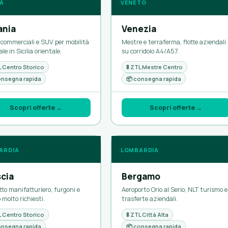
IA
VENETO
ania
Venezia
i commerciali e SUV per mobilità
Mestre e terraferma, flotte aziendali
le in Sicilia orientale.
su corridoio A4/A57.
TL Centro Storico
🚦 ZTL Mestre Centro
onsegna rapida
📦 consegna rapida
Scopri offerte →
Scopri offerte →
ARDIA
LOMBARDIA
scia
Bergamo
tto manifatturiero, furgoni e
Aeroporto Orio al Serio, NLT turismo e
 molto richiesti.
trasferte aziendali.
TL Centro Storico
🚦 ZTL Città Alta
onsegna rapida
📦 consegna rapida