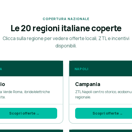
COPERTURA NAZIONALE
Le 20 regioni italiane coperte
Clicca sulla regione per vedere offerte locali, ZTL e incentivi
disponibili.
A
NAPOLI
io
Campania
a Verde Roma, ibride/elettriche
ZTL Napoli centro storico, ecobonu
ite.
regionale.
Scopri offerte →
Scopri offerte →