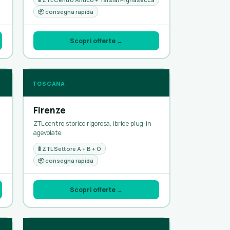
📦 consegna rapida
Scopri offerte →
TOSCANA
Firenze
ZTL centro storico rigorosa, ibride plug-in
agevolate.
🚦 ZTL Settore A + B + O
📦 consegna rapida
Scopri offerte →