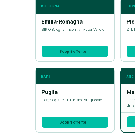
BOLOGNA
TOR
Emilia-Romagna
Pi
SIRIO Bologna, incentivi Motor Valley.
ZTL T
Scopri offerte →
BARI
ANC
Puglia
Ma
Flotte logistica + turismo stagionale.
Cons
di Fa
Scopri offerte →