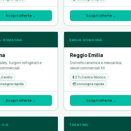
Scopri offerte →
Scopri offerte →
IA-ROMAGNA
EMILIA-ROMAGNA
ma
Reggio Emilia
alley, furgoni refrigerati e
Distretto ceramica e meccanica,
i commerciali.
veicoli commerciali N1.
TL Centro
🚦 ZTL Centro Storico
onsegna rapida
📦 consegna rapida
Scopri offerte →
Scopri offerte →
I-V.G.
TRENTINO