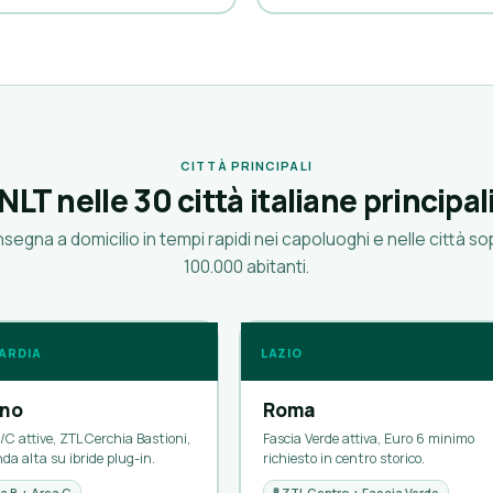
CITTÀ PRINCIPALI
NLT nelle 30 città italiane principal
segna a domicilio in tempi rapidi nei capoluoghi e nelle città sop
100.000 abitanti.
ARDIA
LAZIO
ano
Roma
/C attive, ZTL Cerchia Bastioni,
Fascia Verde attiva, Euro 6 minimo
a alta su ibride plug-in.
richiesto in centro storico.
ea B + Area C
🚦 ZTL Centro + Fascia Verde