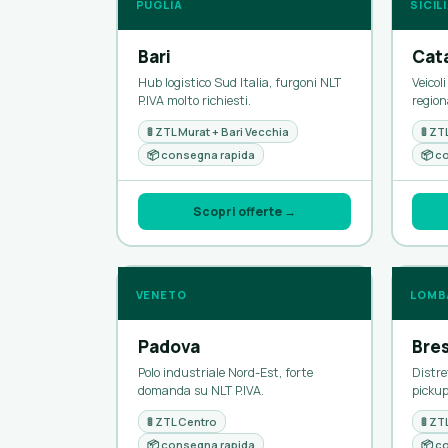
PUGLIA
SICIL
Bari
Cat
Hub logistico Sud Italia, furgoni NLT
Veicol
P.IVA molto richiesti.
regiona
🚦 ZTL Murat + Bari Vecchia
🚦 Z
📦 consegna rapida
📦 c
Scopri offerte →
VENETO
LOMB
Padova
Bre
Polo industriale Nord-Est, forte
Distre
domanda su NLT P.IVA.
pickup
🚦 ZTL Centro
🚦 Z
📦 consegna rapida
📦 c