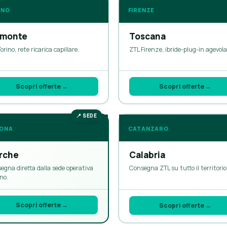
INO
FIRENZE
emonte
Toscana
orino, rete ricarica capillare.
ZTL Firenze, ibride-plug-in agevola
Scopri offerte →
Scopri offerte →
📍 SEDE
CATANZARO
ONA
Calabria
rche
Consegna ZTL su tutto il territorio
egna diretta dalla sede operativa
no.
Scopri offerte →
Scopri offerte →