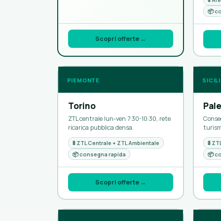
📦 c
Scopri offerte →
PIEMONTE
SICIL
Torino
Pal
ZTL centrale lun-ven 7:30-10:30, rete
Conseg
ricarica pubblica densa.
turism
🚦 ZTL Centrale + ZTL Ambientale
🚦 Z
📦 consegna rapida
📦 c
Scopri offerte →