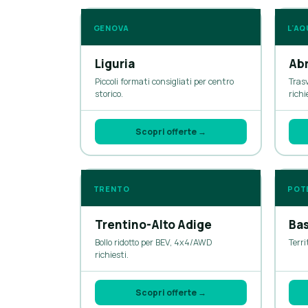
GENOVA
L'AQ
Liguria
Ab
Piccoli formati consigliati per centro
Tras
storico.
richi
Scopri offerte →
TRENTO
POT
Trentino-Alto Adige
Bas
Bollo ridotto per BEV, 4x4/AWD
Terri
richiesti.
Scopri offerte →