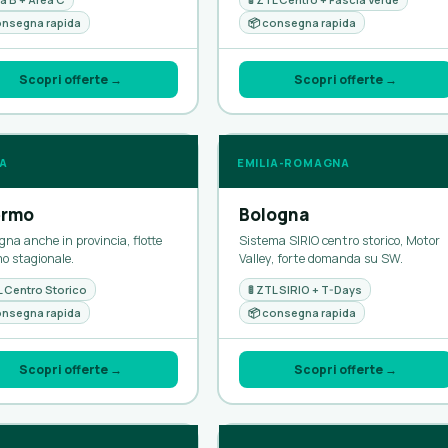
onsegna rapida
📦 consegna rapida
Scopri offerte →
Scopri offerte →
IA
EMILIA-ROMAGNA
ermo
Bologna
na anche in provincia, flotte
Sistema SIRIO centro storico, Motor
o stagionale.
Valley, forte domanda su SW.
TL Centro Storico
🚦 ZTL SIRIO + T-Days
onsegna rapida
📦 consegna rapida
Scopri offerte →
Scopri offerte →