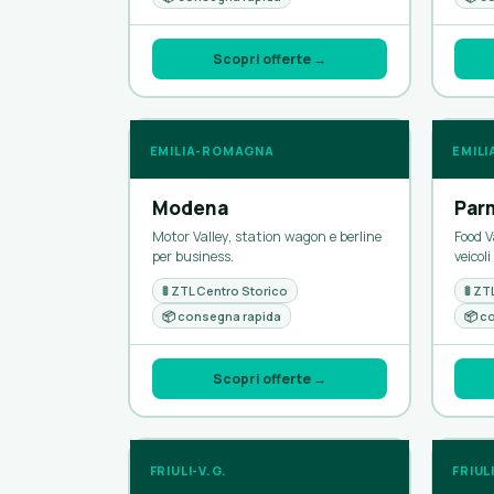
Scopri offerte →
EMILIA-ROMAGNA
EMIL
Modena
Par
Motor Valley, station wagon e berline
Food V
per business.
veicol
🚦 ZTL Centro Storico
🚦 Z
📦 consegna rapida
📦 c
Scopri offerte →
FRIULI-V.G.
FRIUL