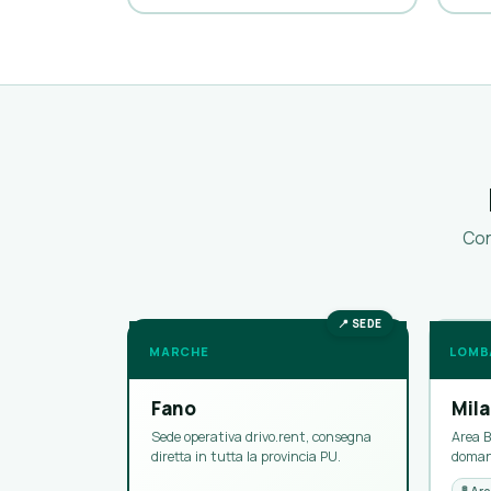
Con
📍 SEDE
LOMB
MARCHE
Mil
Fano
Area B
Sede operativa drivo.rent, consegna
domand
diretta in tutta la provincia PU.
🚦 Ar