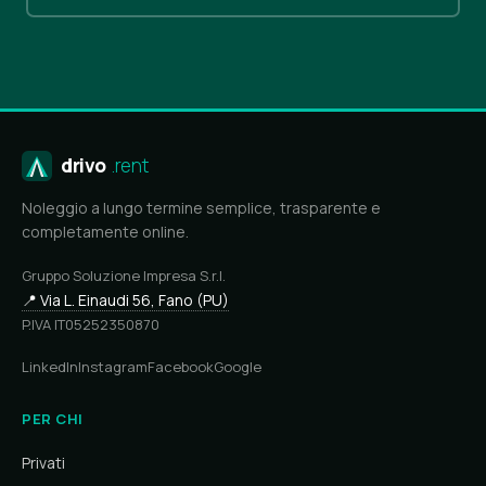
drivo
.rent
Noleggio a lungo termine semplice, trasparente e
completamente online.
Gruppo Soluzione Impresa S.r.l.
📍 Via L. Einaudi 56, Fano (PU)
P.IVA IT05252350870
LinkedIn
Instagram
Facebook
Google
PER CHI
Privati