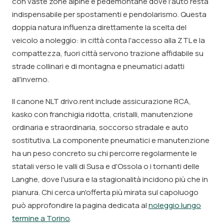
con vaste zone alpine e pedemontane dove l'auto resta
indispensabile per spostamenti e pendolarismo. Questa
doppia natura influenza direttamente la scelta del
veicolo a noleggio: in città conta l'accesso alla ZTL e la
compattezza, fuori città servono trazione affidabile su
strade collinari e di montagna e pneumatici adatti
all'inverno.
Il canone NLT drivo.rent include assicurazione RCA,
kasko con franchigia ridotta, cristalli, manutenzione
ordinaria e straordinaria, soccorso stradale e auto
sostitutiva. La componente pneumatici e manutenzione
ha un peso concreto su chi percorre regolarmente le
statali verso le valli di Susa e d'Ossola o i tornanti delle
Langhe, dove l'usura e la stagionalità incidono più che in
pianura. Chi cerca un'offerta più mirata sul capoluogo
può approfondire la pagina dedicata al
noleggio lungo
termine a Torino
.