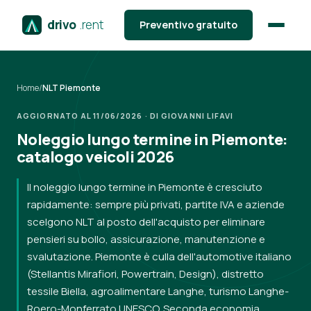
drivo
.rent
Preventivo gratuito
Home
/
NLT Piemonte
AGGIORNATO AL 11/06/2026 · DI GIOVANNI LIFAVI
Noleggio lungo termine in Piemonte:
catalogo veicoli 2026
Il noleggio lungo termine in Piemonte è cresciuto
rapidamente: sempre più privati, partite IVA e aziende
scelgono NLT al posto dell'acquisto per eliminare
pensieri su bollo, assicurazione, manutenzione e
svalutazione. Piemonte è culla dell'automotive italiano
(Stellantis Mirafiori, Powertrain, Design), distretto
tessile Biella, agroalimentare Langhe, turismo Langhe-
Roero-Monferrato UNESCO. Seconda economia