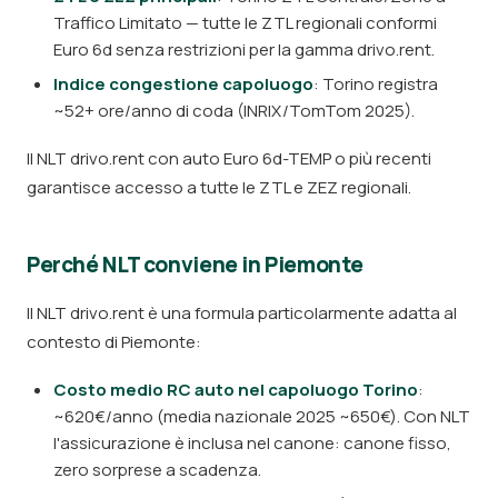
Traffico Limitato — tutte le ZTL regionali conformi
Euro 6d senza restrizioni per la gamma drivo.rent.
Indice congestione capoluogo
: Torino registra
~52+ ore/anno di coda (INRIX/TomTom 2025).
Il NLT drivo.rent con auto Euro 6d-TEMP o più recenti
garantisce accesso a tutte le ZTL e ZEZ regionali.
Perché NLT conviene in Piemonte
Il NLT drivo.rent è una formula particolarmente adatta al
contesto di Piemonte:
Costo medio RC auto nel capoluogo Torino
:
~620€/anno (media nazionale 2025 ~650€). Con NLT
l'assicurazione è inclusa nel canone: canone fisso,
zero sorprese a scadenza.