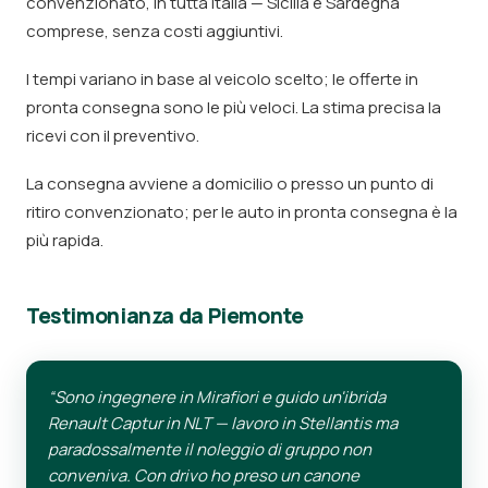
convenzionato, in tutta Italia — Sicilia e Sardegna
comprese, senza costi aggiuntivi.
I tempi variano in base al veicolo scelto; le offerte in
pronta consegna sono le più veloci. La stima precisa la
ricevi con il preventivo.
La consegna avviene a domicilio o presso un punto di
ritiro convenzionato; per le auto in pronta consegna è la
più rapida.
Testimonianza da Piemonte
“Sono ingegnere in Mirafiori e guido un'ibrida
Renault Captur in NLT — lavoro in Stellantis ma
paradossalmente il noleggio di gruppo non
conveniva. Con drivo ho preso un canone