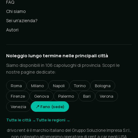
FAQ
Chi siamo
Sei un'azienda?
Autori
Noleggio lungo termine nelle principali città
Siamo disponibili in 106 capoluoghi di provincia. Scopri le
nostre pagine dedicate:
Roma
Milano
Napoli
Torino
Bologna
Firenze
Genova
Palermo
Bari
Verona
Venezia
📍 Fano (sede)
Tutte le città →
Tutte le regioni →
drivo.rent è il marchio italiano del Gruppo Soluzione Impresa S.r.l.,
non collegato all’omonimo operatore di rent a car negli USA