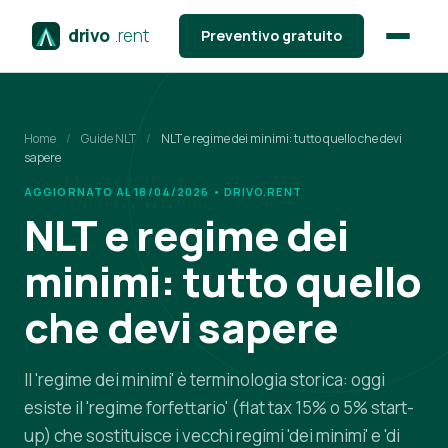
drivo
.rent
Preventivo gratuito
Home
/
Guide NLT
/
NLT e regime dei minimi: tutto quello che devi
sapere
AGGIORNATO AL 18/04/2026 • DRIVO.RENT
NLT e regime dei
minimi: tutto quello
che devi sapere
Il 'regime dei minimi' è terminologia storica: oggi
esiste il 'regime forfettario' (flat tax 15% o 5% start-
up) che sostituisce i vecchi regimi 'dei minimi' e 'di