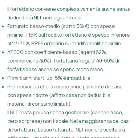
Il forfettario conviene complessivamente anche senza
deducibilità NLT nei seguenti casi:
Fatturato basso-medio (sotto 50k€) con spese
minime: il 15% sul reddito forfettario è spesso inferiore
al 23-35% IRPEF ordinario su reddito analitico simile
ATECO con coefficiente basso (agenti 62%,
commercianti 40%): forfettario 'regala' 40-60% di
forfait spese anche se spendi molto meno
Primi 5 anni start-up: 5% è imbattibile
Professionisti che lavorano principalmente da casa
con spese ridotte (affitto casa non deducibile,
materiali di consumo limitati)
Il NLT resta poi una scelta gestionale (canone fisso,
zero sorprese) non fiscale. Nella maggioranza dei casi
di forfettari a basso fatturato, NLT non è la scelta più