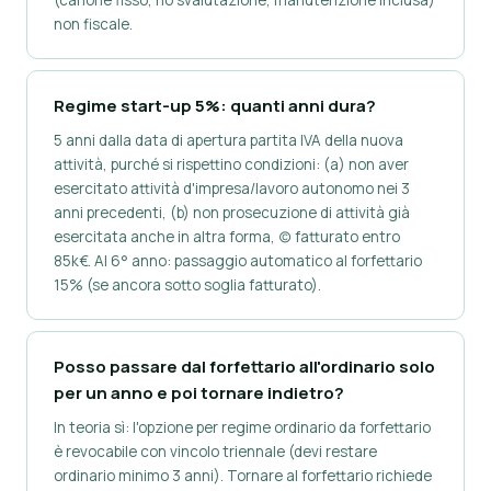
(canone fisso, no svalutazione, manutenzione inclusa)
non fiscale.
Regime start-up 5%: quanti anni dura?
5 anni dalla data di apertura partita IVA della nuova
attività, purché si rispettino condizioni: (a) non aver
esercitato attività d'impresa/lavoro autonomo nei 3
anni precedenti, (b) non prosecuzione di attività già
esercitata anche in altra forma, (c) fatturato entro
85k€. Al 6° anno: passaggio automatico al forfettario
15% (se ancora sotto soglia fatturato).
Posso passare dal forfettario all'ordinario solo
per un anno e poi tornare indietro?
In teoria sì: l'opzione per regime ordinario da forfettario
è revocabile con vincolo triennale (devi restare
ordinario minimo 3 anni). Tornare al forfettario richiede