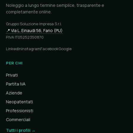
Noleggio a lungo termine semplice, trasparente e
completamente online.
Gruppo Soluzione Impresa S.r.l.
📍 Via L. Einaudi 56, Fano (PU)
P.IVA IT05252350870
LinkedIn
Instagram
Facebook
Google
PER CHI
Privati
Partita IVA
Aziende
Neopatentati
Professionisti
Commerciali
Tutti i profili →