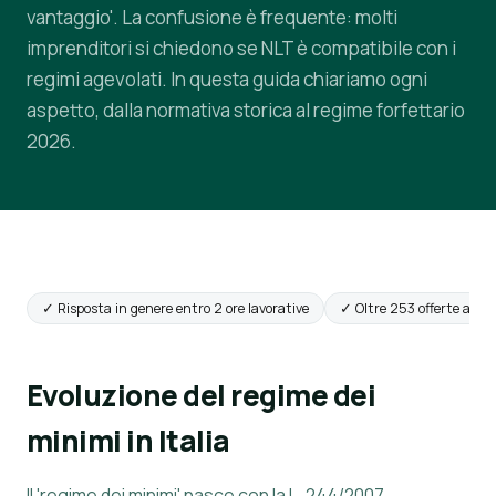
vantaggio'. La confusione è frequente: molti
imprenditori si chiedono se NLT è compatibile con i
regimi agevolati. In questa guida chiariamo ogni
aspetto, dalla normativa storica al regime forfettario
2026.
✓ Risposta in genere entro 2 ore lavorative
✓ Oltre 253 offerte attiv
Evoluzione del regime dei
minimi in Italia
Il 'regime dei minimi' nasce con la L. 244/2007