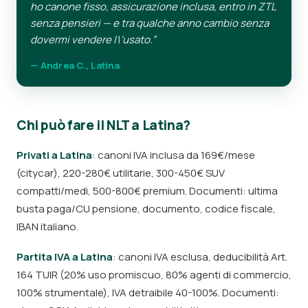
ho canone fisso, assicurazione inclusa, entro in ZTL
senza pensieri — e tra qualche anno cambio senza
dovermi vendere l\'usato.”
— Andrea C., Latina
Chi può fare il NLT a Latina?
Privati a Latina
: canoni IVA inclusa da 169€/mese
(citycar), 220-280€ utilitarie, 300-450€ SUV
compatti/medi, 500-800€ premium. Documenti: ultima
busta paga/CU pensione, documento, codice fiscale,
IBAN italiano.
Partita IVA a Latina
: canoni IVA esclusa, deducibilità Art.
164 TUIR (20% uso promiscuo, 80% agenti di commercio,
100% strumentale), IVA detraibile 40-100%. Documenti: