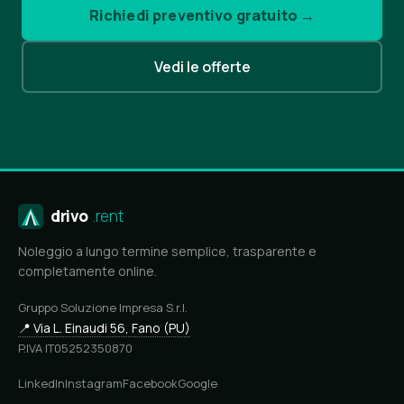
Richiedi preventivo gratuito →
Vedi le offerte
drivo
.rent
Noleggio a lungo termine semplice, trasparente e
completamente online.
Gruppo Soluzione Impresa S.r.l.
📍 Via L. Einaudi 56, Fano (PU)
P.IVA IT05252350870
LinkedIn
Instagram
Facebook
Google