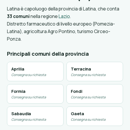
Latina è capoluogo della provincia di Latina, che conta
33 comuni
nella regione
Lazio
.
Distretto farmaceutico di livello europeo (Pomezia-
Latina), agricoltura Agro Pontino, turismo Circeo-
Ponza.
Principali comuni della provincia
Aprilia
Terracina
Consegna su richiesta
Consegna su richiesta
Formia
Fondi
Consegna su richiesta
Consegna su richiesta
Sabaudia
Gaeta
Consegna su richiesta
Consegna su richiesta