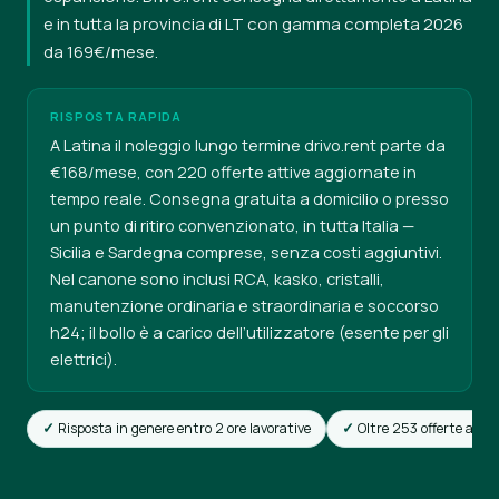
e in tutta la provincia di LT con gamma completa 2026
da 169€/mese.
RISPOSTA RAPIDA
A Latina il noleggio lungo termine drivo.rent parte da
€168/mese, con 220 offerte attive aggiornate in
tempo reale. Consegna gratuita a domicilio o presso
un punto di ritiro convenzionato, in tutta Italia —
Sicilia e Sardegna comprese, senza costi aggiuntivi.
Nel canone sono inclusi RCA, kasko, cristalli,
manutenzione ordinaria e straordinaria e soccorso
h24; il bollo è a carico dell’utilizzatore (esente per gli
elettrici).
Risposta in genere entro 2 ore lavorative
Oltre 253 offerte attiv