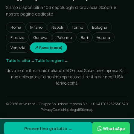
Siamo disponibili in 106 capoluoghi di provincia. Scopri le
nostre pagine dedicate:
Roma
Milano
Napoli
Torino
Bologna
Firenze
Genova
Palermo
Bari
Verona
Venezia
📍 Fano (sede)
Tutte le città →
Tutte le regioni →
drivo.rent è il marchio italiano del Gruppo Soluzione Impresa S.r.l.,
non collegato all’omonimo operatore di rent a car negli USA
(drivo.com).
© 2026 drivo.rent — Gruppo Soluzione Impresa S.r.l. • P.IVA IT05252350870
Privacy
Cookie
Note legali
Sitemap
Preventivo gratuito →
WhatsApp