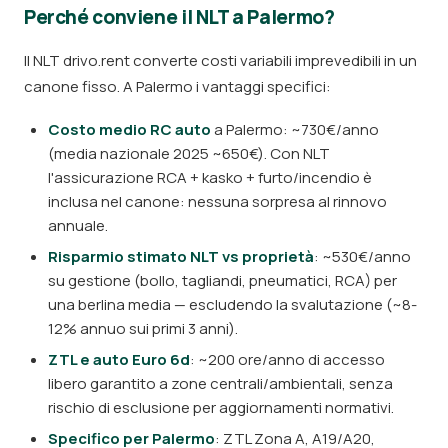
Perché conviene il NLT a Palermo?
Il NLT drivo.rent converte costi variabili imprevedibili in un
canone fisso. A Palermo i vantaggi specifici:
Costo medio RC auto
a Palermo: ~730€/anno
(media nazionale 2025 ~650€). Con NLT
l'assicurazione RCA + kasko + furto/incendio è
inclusa nel canone: nessuna sorpresa al rinnovo
annuale.
Risparmio stimato NLT vs proprietà
: ~530€/anno
su gestione (bollo, tagliandi, pneumatici, RCA) per
una berlina media — escludendo la svalutazione (~8-
12% annuo sui primi 3 anni).
ZTL e auto Euro 6d
: ~200 ore/anno di accesso
libero garantito a zone centrali/ambientali, senza
rischio di esclusione per aggiornamenti normativi.
Specifico per Palermo
: ZTL Zona A, A19/A20,