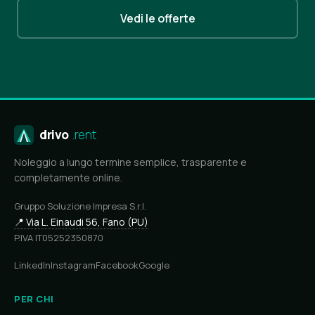
Vedi le offerte
drivo
.rent
Noleggio a lungo termine semplice, trasparente e
completamente online.
Gruppo Soluzione Impresa S.r.l.
📍 Via L. Einaudi 56, Fano (PU)
P.IVA IT05252350870
LinkedIn
Instagram
Facebook
Google
PER CHI