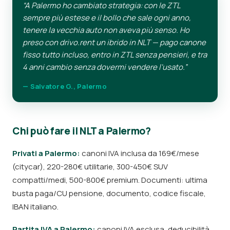
“A Palermo ho cambiato strategia: con le ZTL
sempre più estese e il bollo che sale ogni anno,
tenere la vecchia auto non aveva più senso. Ho
preso con drivo.rent un ibrido in NLT — pago canone
fisso tutto incluso, entro in ZTL senza pensieri, e tra
4 anni cambio senza dovermi vendere l'usato.”
— Salvatore G., Palermo
Chi può fare il NLT a Palermo?
Privati a Palermo:
canoni IVA inclusa da 169€/mese
(citycar), 220-280€ utilitarie, 300-450€ SUV
compatti/medi, 500-800€ premium. Documenti: ultima
busta paga/CU pensione, documento, codice fiscale,
IBAN italiano.
Partita IVA a Palermo:
canoni IVA esclusa, deducibilità