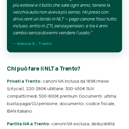
più estese e il bollo che sale ogni anno, tenere la
vecchia auto non aveva più senso. Ho preso con
drivo.rent un ibrido in NLT — pago canone fisso tutto
incluso, entro in ZTL senza pensieri, e tra 4 anni
cambio senza dovermi vendere l'usato.”
— Manuel R., Trento
Chi può fare il NLT a Trento?
Privati a Trento:
canoni IVA inclusa da 189€/mese
(citycar), 220-280€ utilitarie, 300-450€ SUV
compatti/medi, 500-800€ premium. Documenti: ultima
busta paga/CU pensione, documento, codice fiscale,
IBAN italiano.
Partita IVA a Trento:
canoni IVA esclusa, deducibilità