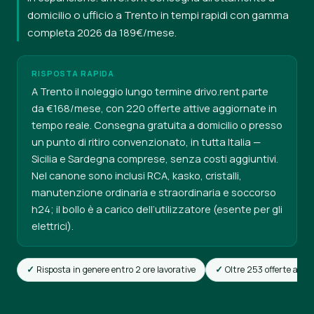
domicilio o ufficio a Trento in tempi rapidi con gamma
completa 2026 da 189€/mese.
RISPOSTA RAPIDA
A Trento il noleggio lungo termine drivo.rent parte
da €168/mese, con 220 offerte attive aggiornate in
tempo reale. Consegna gratuita a domicilio o presso
un punto di ritiro convenzionato, in tutta Italia —
Sicilia e Sardegna comprese, senza costi aggiuntivi.
Nel canone sono inclusi RCA, kasko, cristalli,
manutenzione ordinaria e straordinaria e soccorso
h24; il bollo è a carico dell’utilizzatore (esente per gli
elettrici).
Risposta in genere entro 2 ore lavorative
Oltre 253 offerte attiv