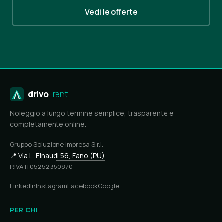
Vedi le offerte
drivo
.rent
Noleggio a lungo termine semplice, trasparente e
completamente online.
Gruppo Soluzione Impresa S.r.l.
📍 Via L. Einaudi 56, Fano (PU)
P.IVA IT05252350870
LinkedIn
Instagram
Facebook
Google
PER CHI