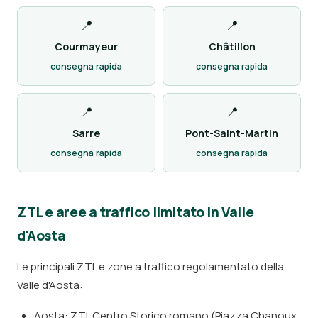
📍
📍
Courmayeur
Châtillon
consegna rapida
consegna rapida
📍
📍
Sarre
Pont-Saint-Martin
consegna rapida
consegna rapida
ZTL e aree a traffico limitato in Valle
d'Aosta
Le principali ZTL e zone a traffico regolamentato della
Valle d'Aosta:
Aosta: ZTL Centro Storico romano (Piazza Chanoux,