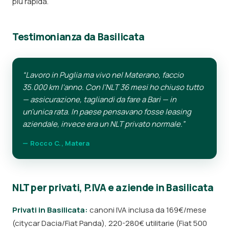
più rapida.
Testimonianza da Basilicata
“Lavoro in Puglia ma vivo nel Materano, faccio
35.000 km l'anno. Con l'NLT 36 mesi ho chiuso tutto
— assicurazione, tagliandi da fare a Bari — in
un'unica rata. In paese pensavano fosse leasing
aziendale, invece era un NLT privato normale.”
— Rocco C., Matera
NLT per privati, P.IVA e aziende in Basilicata
Privati in Basilicata:
canoni IVA inclusa da 169€/mese
(citycar Dacia/Fiat Panda), 220-280€ utilitarie (Fiat 500