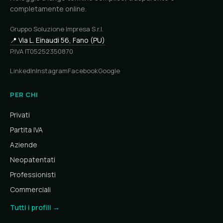
completamente online.
Gruppo Soluzione Impresa S.r.l.
📍 Via L. Einaudi 56, Fano (PU)
P.IVA IT05252350870
LinkedIn
Instagram
Facebook
Google
PER CHI
Privati
Partita IVA
Aziende
Neopatentati
Professionisti
Commerciali
Tutti i profili →