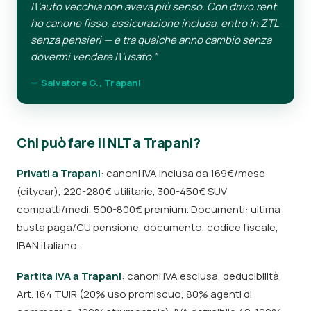
l\'auto vecchia non aveva più senso. Con drivo.rent
ho canone fisso, assicurazione inclusa, entro in ZTL
senza pensieri — e tra qualche anno cambio senza
dovermi vendere l\'usato.”
— Salvatore G., Trapani
Chi può fare il NLT a Trapani?
Privati a Trapani
: canoni IVA inclusa da 169€/mese
(citycar), 220-280€ utilitarie, 300-450€ SUV
compatti/medi, 500-800€ premium. Documenti: ultima
busta paga/CU pensione, documento, codice fiscale,
IBAN italiano.
Partita IVA a Trapani
: canoni IVA esclusa, deducibilità
Art. 164 TUIR (20% uso promiscuo, 80% agenti di