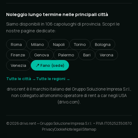
Noleggio lungo termine nelle principali città
Siamo disponibili in 106 capoluoghi di provincia. Scopri le
nostre pagine dedicate:
Roma
Milano
Napoli
Torino
Bologna
Firenze
Genova
Palermo
Bari
Verona
Venezia
📍 Fano (sede)
Tutte le città →
Tutte le regioni →
drivo.rent è il marchio italiano del Gruppo Soluzione Impresa S.r.l.,
non collegato all’omonimo operatore di rent a car negli USA
(drivo.com).
© 2026 drivo.rent — Gruppo Soluzione Impresa S.r.l. • P.IVA IT05252350870
Privacy
Cookie
Note legali
Sitemap