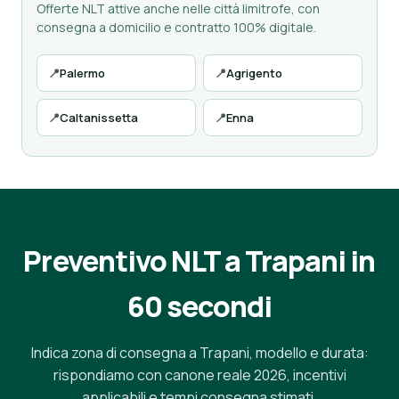
Offerte NLT attive anche nelle città limitrofe, con
consegna a domicilio e contratto 100% digitale.
📍
Palermo
📍
Agrigento
📍
Caltanissetta
📍
Enna
Preventivo NLT a Trapani in
60 secondi
Indica zona di consegna a Trapani, modello e durata:
rispondiamo con canone reale 2026, incentivi
applicabili e tempi consegna stimati.