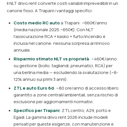
Il NLT drivo.rent converte costi variabili imprevedibili in un
canone fisso. A Trapani i vantaggi specifici:
Costo medio RC auto
a Trapani: ~660€/anno
(media nazionale 2025 ~650€). Con NLT
l'assicurazione RCA + kasko + furto/incendio è
inclusa nel canone: nessuna sorpresa al rinnovo
annuale.
Risparmio stimato NLT vs proprietà
: ~460€/anno
su gestione (bollo, tagliandi, pneumatici, RCA) per
una berlina media — escludendo la svalutazione (~8-
12% annuo sui primi 3 anni).
ZTL e auto Euro 6d
: ~80 ore/anno di accesso libero
garantito a zone centrali/ambientali, senza rischio di
esclusione per aggiornamenti normativi.
Specifico per Trapani
: ZTL centro, A29, porto e
Egadi. La gamma drivo.rent 2026 include modelli
pensati per queste esigenze, con manutenzione e