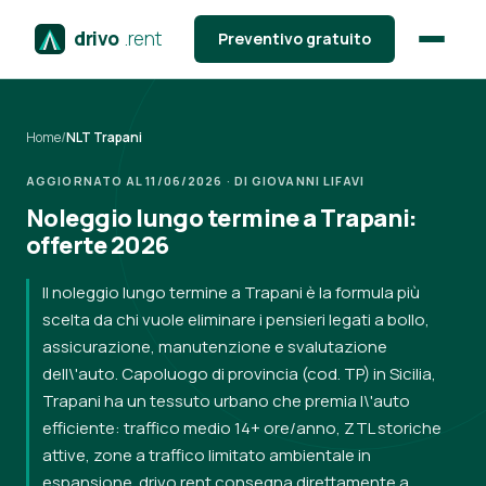
drivo
.rent
Preventivo gratuito
Home
/
NLT Trapani
AGGIORNATO AL 11/06/2026 · DI GIOVANNI LIFAVI
Noleggio lungo termine a Trapani:
offerte 2026
Il noleggio lungo termine a Trapani è la formula più
scelta da chi vuole eliminare i pensieri legati a bollo,
assicurazione, manutenzione e svalutazione
dell\'auto. Capoluogo di provincia (cod. TP) in Sicilia,
Trapani ha un tessuto urbano che premia l\'auto
efficiente: traffico medio 14+ ore/anno, ZTL storiche
attive, zone a traffico limitato ambientale in
espansione. drivo.rent consegna direttamente a