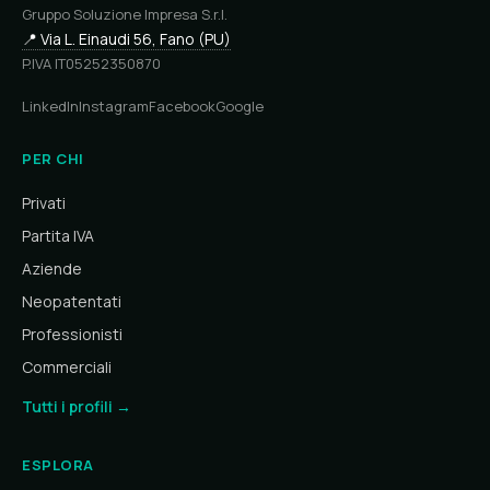
Gruppo Soluzione Impresa S.r.l.
📍 Via L. Einaudi 56, Fano (PU)
P.IVA IT05252350870
LinkedIn
Instagram
Facebook
Google
PER CHI
Privati
Partita IVA
Aziende
Neopatentati
Professionisti
Commerciali
Tutti i profili →
ESPLORA