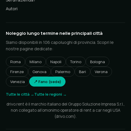
Autori
Noleggio lungo termine nelle principali città
Siamo disponibili in 106 capoluoghi di provincia. Scopri le
nostre pagine dedicate:
Roma
Milano
Napoli
Torino
Bologna
Firenze
Genova
Palermo
Bari
Verona
Venezia
📍 Fano (sede)
Tutte le città →
Tutte le regioni →
drivo.rent è il marchio italiano del Gruppo Soluzione Impresa S.r.l.,
non collegato all’omonimo operatore di rent a car negli USA
(drivo.com).