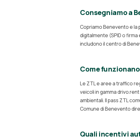
Consegniamo a Ben
Copriamo Benevento e la pro
digitalmente (SPID o firma
includono il centro di Beneve
Come funzionano 
Le ZTL e aree a traffico r
veicoli in gamma drivo.ren
ambientali. Il pass ZTL comu
Comune di Benevento dir
Quali incentivi a