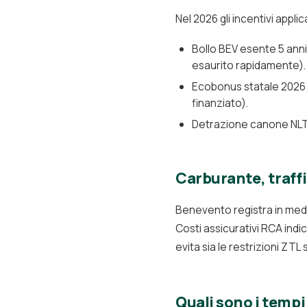
Nel 2026 gli incentivi appl
Bollo BEV esente 5 ann
esaurito rapidamente).
Ecobonus statale 2026 
finanziato).
Detrazione canone NLT p
Carburante, traff
Benevento registra in medi
Costi assicurativi RCA in
evita sia le restrizioni ZTL 
Quali sono i temp