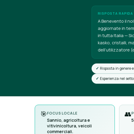
RISPOSTA RAPIDA
A Benevento il no
aggiornate in tem
in tutta Italia — 
kasko, cristalli, 
dell’utilizzatore (e
Risposta in genere e
Esperienza nel sett
🎯
👥
FOCUS LOCALE
P
Sannio, agricoltura e
5
vitivinicoltura, veicoli
commerciali.