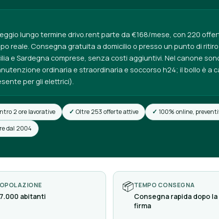
leggio lungo termine drivo.rent parte da €168/mese, con 220 offer
po reale. Consegna gratuita a domicilio o presso un punto di riti
Sicilia e Sardegna comprese, senza costi aggiuntivi. Nel canone son
manutenzione ordinaria e straordinaria e soccorso h24; il bollo è a c
sente per gli elettrici).
ntro 2 ore lavorative
Oltre 253 offerte attive
100% online, preventi
ore dal 2004
📦
OPOLAZIONE
TEMPO CONSEGNA
7.000 abitanti
Consegna rapida dopo la
firma