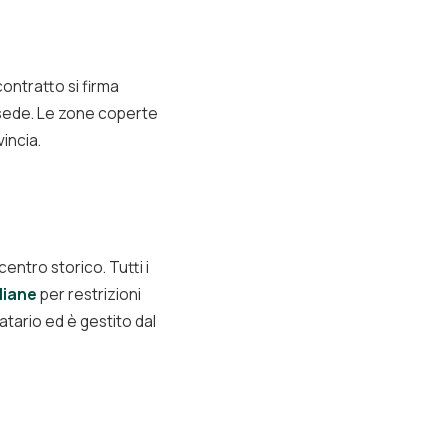
contratto si firma
 sede. Le zone coperte
vincia.
ntro storico. Tutti i
liane
per restrizioni
tatario ed è gestito dal