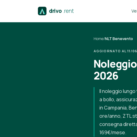
drivo
.rent
Vei
Home
/
NLT Benevento
AGGIORNATO AL 11/06/
Noleggio
2026
Il noleggio lungo
a bollo, assicur
in Campania, Ben
ore/anno, ZTL sto
consegna diretta
169€/mese.