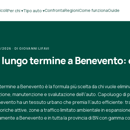
coli
Confronta
Regioni
Come funziona
Guide
Per chi ▾
Tipo auto ▾
2026 · DI GIOVANNI LIFAVI
 lungo termine a Benevento: 
 termine a Benevento è la formula più scelta da chi vuole elimina
azione, manutenzione e svalutazione dell\'auto. Capoluogo di p
evento ha un tessuto urbano che premia l\'auto efficiente: tr
riche attive, zone a traffico limitato ambientale in espansione
mente a Benevento e in tutta la provincia di BN con gamma c