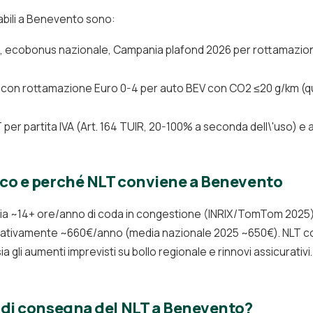
icabili a Benevento sono:
i, ecobonus nazionale, Campania plafond 2026 per rottamazi
con rottamazione Euro 0-4 per auto BEV con CO2 ≤20 g/km (qu
er partita IVA (Art. 164 TUIR, 20-100% a seconda dell\'uso) e 
ico e perché NLT conviene a Benevento
a ~14+ ore/anno di coda in congestione (INRIX/TomTom 2025) su
dicativamente ~660€/anno (media nazionale 2025 ~650€). NLT c
sia gli aumenti imprevisti su bollo regionale e rinnovi assicurativi.
i di consegna del NLT a Benevento?