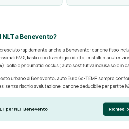
l NLT a Benevento?
 è cresciuto rapidamente anche a Benevento: canone fisso incl
simali 6M€, kasko con franchigia ridotta, cristalli, manutenzio
); bollo e pneumatici esclusi; auto sostitutiva inclusa solo in c
ontesto urbano di Benevento: auto Euro 6d-TEMP sempre conform
i senza rischio svalutazione, canone deducibile per partite IVA
NLT per NLT Benevento
Richiedi 