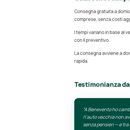
Consegna gratuita a domicil
comprese, senza costi aggi
I tempi variano in base al v
con il preventivo.
La consegna avviene a domi
rapida.
Testimonianza da
“A Benevento ho cambia
l\'auto vecchia non av
senza pensieri — e tr