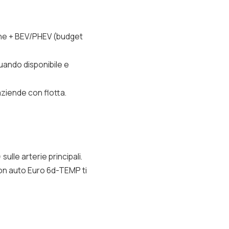
one + BEV/PHEV (budget
ando disponibile e
aziende con flotta.
lle arterie principali.
on auto Euro 6d-TEMP ti