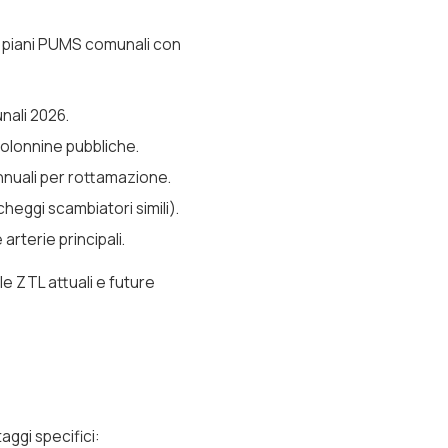
, piani PUMS comunali con
unali 2026.
colonnine pubbliche.
annuali per rottamazione.
rcheggi scambiatori simili).
rterie principali.
e ZTL attuali e future
aggi specifici: