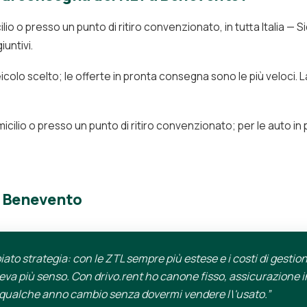
io o presso un punto di ritiro convenzionato, in tutta Italia — S
untivi.
eicolo scelto; le offerte in pronta consegna sono le più veloci. L
cilio o presso un punto di ritiro convenzionato; per le auto in
 Benevento
to strategia: con le ZTL sempre più estese e i costi di gestio
eva più senso. Con drivo.rent ho canone fisso, assicurazione i
a qualche anno cambio senza dovermi vendere l\'usato.”