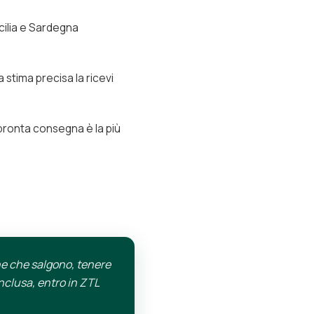
icilia e Sardegna
a stima precisa la ricevi
 pronta consegna è la più
ne che salgono, tenere
nclusa, entro in ZTL