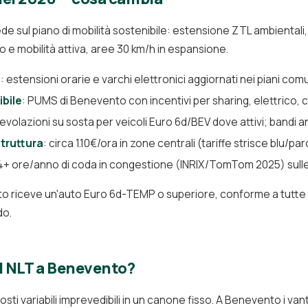
 sul piano di mobilità sostenibile: estensione ZTL ambientali
co e mobilità attiva, aree 30 km/h in espansione.
i
: estensioni orarie e varchi elettronici aggiornati nei piani com
ibile
: PUMS di Benevento con incentivi per sharing, elettrico, 
gevolazioni su sosta per veicoli Euro 6d/BEV dove attivi; bandi 
truttura
: circa 1.10€/ora in zone centrali (tariffe strisce blu/pa
14+ ore/anno di coda in congestione (INRIX/TomTom 2025) sulle a
o riceve un'auto Euro 6d-TEMP o superiore, conforme a tutte l
do.
l NLT a Benevento?
osti variabili imprevedibili in un canone fisso. A Benevento i vant