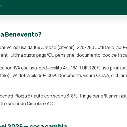
o
T a Benevento?
oni IVA inclusa da 169€/mese (citycar), 220-280€ utilitarie, 3
ti: ultima busta paga/CU pensione, documento, codice fiscale
 canoni IVA esclusa, deducibilità Art. 164 TUIR (20% uso promis
e), IVA detraibile 40-100%. Documenti: visura CCIAA, dichiara
acchetti flotta 5+ auto con sconti 3-8%, fringe benefit amminis
tto secondo Circolare ACI.
el 2026 — cosa cambia