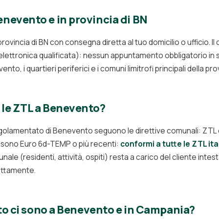
evento e in provincia di BN
vincia di BN con consegna diretta al tuo domicilio o ufficio. Il 
 elettronica qualificata): nessun appuntamento obbligatorio in
nto, i quartieri periferici e i comuni limitrofi principali della pro
le ZTL a Benevento?
egolamentato di Benevento seguono le direttive comunali: ZTL ce
t sono Euro 6d-TEMP o più recenti:
conformi a tutte le ZTL ita
nale (residenti, attività, ospiti) resta a carico del cliente intes
ettamente.
uto ci sono a Benevento e in Campania?