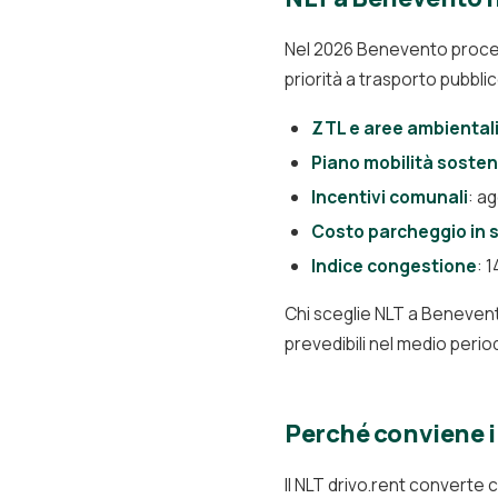
Nel 2026 Benevento procede
priorità a trasporto pubbli
ZTL e aree ambiental
Piano mobilità sosten
Incentivi comunali
: a
Costo parcheggio in s
Indice congestione
: 
Chi sceglie NLT a Benevent
prevedibili nel medio perio
Perché conviene i
Il NLT drivo.rent converte c