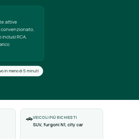
te attive
ro convenzionato,
o inclusi RCA,
arico
vo in meno di 5 minuti
🚗
VEICOLI PIÙ RICHIESTI
SUV, furgoni N1, city car