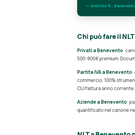
— Antonio R., Benevent
Chi può fare il NL
Privati a Benevento
: can
500-800€ premium. Documen
Partita IVA a Benevento
:
commercio, 100% strumental
CU/fattura anno corrente.
Aziende a Benevento
: p
quantificato nel canone ne
NLT a Benevento n