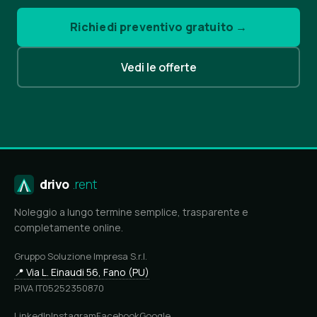
Richiedi preventivo gratuito →
Vedi le offerte
drivo
.rent
Noleggio a lungo termine semplice, trasparente e
completamente online.
Gruppo Soluzione Impresa S.r.l.
📍 Via L. Einaudi 56, Fano (PU)
P.IVA IT05252350870
LinkedIn
Instagram
Facebook
Google