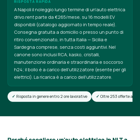
RISPOSTA RAPIDA
A Napoli il noleggio lungo termine di un'auto elettrica
drivo.rent parte da €265/mese, su 16 modelli EV
disponibili (catalogo aggiornato in tempo reale).
Consegna gratuita a domicilio o presso un punto di
ritiro convenzionato, in tutta Italia — Sicilia e
Sardegna comprese, senza costi aggiuntivi. Nel
canone sono inclusi RCA, kasko, cristalli,
manutenzione ordinaria e straordinaria e soccorso
h24; il bollo è a carico dell’utilizzatore (esente per gli
elettrici). La ricarica è a carico dell'utilizzatore.
Risposta in genere entro 2 ore lavorative
Oltre 253 offerte attiv