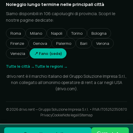
Noleggio lungo termine nelle principali città
Siamo disponibili in 106 capoluoghi di provincia. Scopri le
nostre pagine dedicate:
Roma
Milano
Napoli
Torino
Bologna
Firenze
Genova
Palermo
Bari
Verona
Venezia
📍 Fano (sede)
Tutte le città →
Tutte le regioni →
drivo.rent è il marchio italiano del Gruppo Soluzione Impresa S.r.l.,
non collegato all’omonimo operatore di rent a car negli USA
(drivo.com).
© 2026 drivo.rent — Gruppo Soluzione Impresa S.r.l. • P.IVA IT05252350870
Privacy
Cookie
Note legali
Sitemap