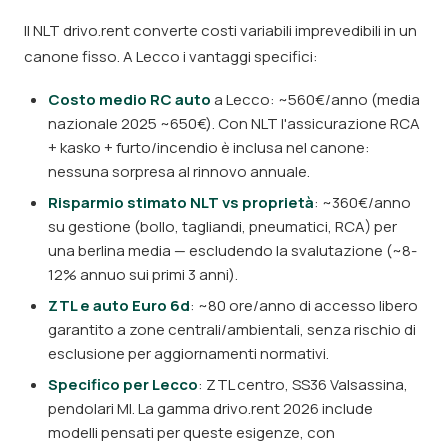
Il NLT drivo.rent converte costi variabili imprevedibili in un
canone fisso. A Lecco i vantaggi specifici:
Costo medio RC auto
a Lecco: ~560€/anno (media
nazionale 2025 ~650€). Con NLT l'assicurazione RCA
+ kasko + furto/incendio è inclusa nel canone:
nessuna sorpresa al rinnovo annuale.
Risparmio stimato NLT vs proprietà
: ~360€/anno
su gestione (bollo, tagliandi, pneumatici, RCA) per
una berlina media — escludendo la svalutazione (~8-
12% annuo sui primi 3 anni).
ZTL e auto Euro 6d
: ~80 ore/anno di accesso libero
garantito a zone centrali/ambientali, senza rischio di
esclusione per aggiornamenti normativi.
Specifico per Lecco
: ZTL centro, SS36 Valsassina,
pendolari MI. La gamma drivo.rent 2026 include
modelli pensati per queste esigenze, con