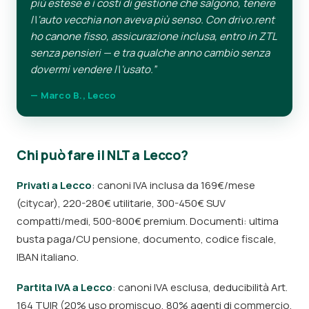
più estese e i costi di gestione che salgono, tenere
l\'auto vecchia non aveva più senso. Con drivo.rent
ho canone fisso, assicurazione inclusa, entro in ZTL
senza pensieri — e tra qualche anno cambio senza
dovermi vendere l\'usato.”
— Marco B., Lecco
Chi può fare il NLT a Lecco?
Privati a Lecco
: canoni IVA inclusa da 169€/mese
(citycar), 220-280€ utilitarie, 300-450€ SUV
compatti/medi, 500-800€ premium. Documenti: ultima
busta paga/CU pensione, documento, codice fiscale,
IBAN italiano.
Partita IVA a Lecco
: canoni IVA esclusa, deducibilità Art.
164 TUIR (20% uso promiscuo, 80% agenti di commercio,