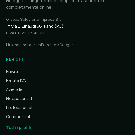
Noleggio a lungo termine semplice, trasparente e
completamente online.
Gruppo Soluzione Impresa S.r.l.
📍 Via L. Einaudi 56, Fano (PU)
P.IVA IT05252350870
LinkedIn
Instagram
Facebook
Google
PER CHI
Privati
Partita IVA
Aziende
Neopatentati
Professionisti
Commerciali
Tutti i profili →