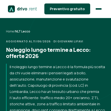
drivo
.rent
Preventivo gratuito
Home
/
NLT Lecco
AGGIORNATO AL 11/06/2026 · DI GIOVANNI LIFAVI
Noleggio lungo termine a Lecco:
offerte 2026
Il noleggio lungo termine a Lecco è la formula più scelta
da chi vuole eliminare i pensieri legati a bollo,
assicurazione, manutenzione e svalutazione
dell\'auto. Capoluogo di provincia (cod. LC) in
Lombardia, Lecco ha un tessuto urbano che premia
l\'auto efficiente: traffico medio 20+ ore/anno, ZTL
storiche attive, zone a traffico limitato ambientale in
espansione. drivo.rent consegna direttamente a Lecco