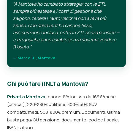
“A Mantova ho cambiato strategia: con le ZTL
sempre più estese e i costi di gestione che
salgono, tenere l\'auto vecchia non aveva più
senso. Con drivo.rent ho canone fisso,
assicurazione inclusa, entro in ZTL senza pensieri —
e tra qualche anno cambio senza dovermi vendere
l\'usato.”
— Marco B., Mantova
Chi può fare il NLT a Mantova?
Privati a Mantova
: canoni IVA inclusa da 169€/mese
(citycar), 220-280€ utilitarie, 300-450€ SUV
compatti/medi, 500-800€ premium. Documenti: ultima
busta paga/CU pensione, documento, codice fiscale,
IBAN italiano.