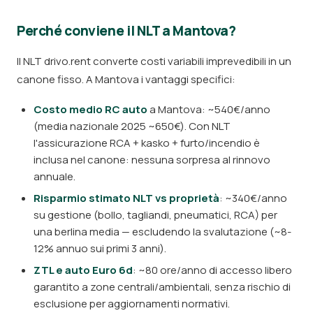
Perché conviene il NLT a Mantova?
Il NLT drivo.rent converte costi variabili imprevedibili in un
canone fisso. A Mantova i vantaggi specifici:
Costo medio RC auto
a Mantova: ~540€/anno
(media nazionale 2025 ~650€). Con NLT
l'assicurazione RCA + kasko + furto/incendio è
inclusa nel canone: nessuna sorpresa al rinnovo
annuale.
Risparmio stimato NLT vs proprietà
: ~340€/anno
su gestione (bollo, tagliandi, pneumatici, RCA) per
una berlina media — escludendo la svalutazione (~8-
12% annuo sui primi 3 anni).
ZTL e auto Euro 6d
: ~80 ore/anno di accesso libero
garantito a zone centrali/ambientali, senza rischio di
esclusione per aggiornamenti normativi.