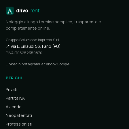
drivo
.rent
Noleggio a lungo termine semplice, trasparente e
completamente online.
Gruppo Soluzione Impresa S.r.l.
📍 Via L. Einaudi 56, Fano (PU)
P.IVA IT05252350870
LinkedIn
Instagram
Facebook
Google
PER CHI
Privati
Partita IVA
Aziende
Neopatentati
Professionisti