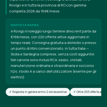
Rovigo e in tutta la provincia di RO con gamma
completa 2026 da 169€/mese.
RISPOSTA RAPIDA
A Rovigo il noleggio lungo termine drivo.rent parte da
€168/mese, con 220 offerte attive aggiornate in
tempo reale. Consegna gratuita a domicilio o presso
un punto di ritiro convenzionato, in tutta Italia —
Sicilia e Sardegna comprese, senza costi aggiuntivi.
Nel canone sono inclusi RCA, kasko, cristalli,
manutenzione ordinaria e straordinaria e soccorso
h24; il bollo è a carico dell’utilizzatore (esente per gli
elettrici).
Risposta in genere entro 2 ore lavorative
Oltre 253 offerte attiv