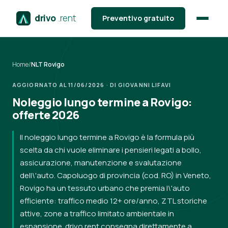
drivo
.rent
Preventivo gratuito
Home
/
NLT Rovigo
AGGIORNATO AL 11/06/2026 · DI GIOVANNI LIFAVI
Noleggio lungo termine a Rovigo:
offerte 2026
Il noleggio lungo termine a Rovigo è la formula più
scelta da chi vuole eliminare i pensieri legati a bollo,
assicurazione, manutenzione e svalutazione
dell\'auto. Capoluogo di provincia (cod. RO) in Veneto,
Rovigo ha un tessuto urbano che premia l\'auto
efficiente: traffico medio 12+ ore/anno, ZTL storiche
attive, zone a traffico limitato ambientale in
espansione. drivo.rent consegna direttamente a