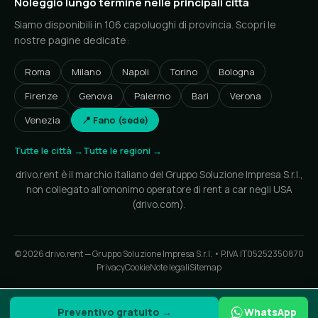
Noleggio lungo termine nelle principali città
Siamo disponibili in 106 capoluoghi di provincia. Scopri le
nostre pagine dedicate:
Roma
Milano
Napoli
Torino
Bologna
Firenze
Genova
Palermo
Bari
Verona
Venezia
📍 Fano (sede)
Tutte le città →
Tutte le regioni →
drivo.rent è il marchio italiano del Gruppo Soluzione Impresa S.r.l.,
non collegato all’omonimo operatore di rent a car negli USA
(drivo.com).
© 2026 drivo.rent — Gruppo Soluzione Impresa S.r.l. • P.IVA IT05252350870
Privacy
Cookie
Note legali
Sitemap
Preventivo gratuito →
WhatsApp