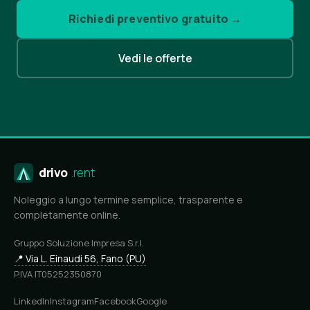
Richiedi preventivo gratuito →
Vedi le offerte
drivo
.rent
Noleggio a lungo termine semplice, trasparente e
completamente online.
Gruppo Soluzione Impresa S.r.l.
📍 Via L. Einaudi 56, Fano (PU)
P.IVA IT05252350870
LinkedIn
Instagram
Facebook
Google