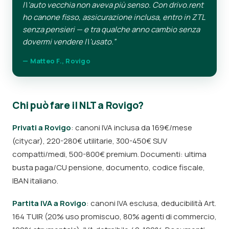
l\'auto vecchia non aveva più senso. Con drivo.rent
ho canone fisso, assicurazione inclusa, entro in ZTL
senza pensieri — e tra qualche anno cambio senza
dovermi vendere l\'usato.”
— Matteo F., Rovigo
Chi può fare il NLT a Rovigo?
Privati a Rovigo
: canoni IVA inclusa da 169€/mese
(citycar), 220-280€ utilitarie, 300-450€ SUV
compatti/medi, 500-800€ premium. Documenti: ultima
busta paga/CU pensione, documento, codice fiscale,
IBAN italiano.
Partita IVA a Rovigo
: canoni IVA esclusa, deducibilità Art.
164 TUIR (20% uso promiscuo, 80% agenti di commercio,