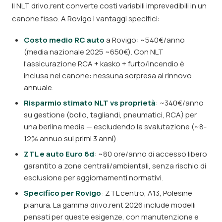
Il NLT drivo.rent converte costi variabili imprevedibili in un
canone fisso. A Rovigo i vantaggi specifici:
Costo medio RC auto
a Rovigo: ~540€/anno
(media nazionale 2025 ~650€). Con NLT
l'assicurazione RCA + kasko + furto/incendio è
inclusa nel canone: nessuna sorpresa al rinnovo
annuale.
Risparmio stimato NLT vs proprietà
: ~340€/anno
su gestione (bollo, tagliandi, pneumatici, RCA) per
una berlina media — escludendo la svalutazione (~8-
12% annuo sui primi 3 anni).
ZTL e auto Euro 6d
: ~80 ore/anno di accesso libero
garantito a zone centrali/ambientali, senza rischio di
esclusione per aggiornamenti normativi.
Specifico per Rovigo
: ZTL centro, A13, Polesine
pianura. La gamma drivo.rent 2026 include modelli
pensati per queste esigenze, con manutenzione e