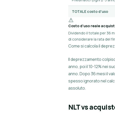
TOTALE costo d'uso
⚠️
Costo d'uso reale acquis
Dividendo il totale per 36 m
di considerare la rata del 
Come si calcola il depre
Il deprezzamento colpis
anno, poi il 10-12% nei s
anno. Dopo 36 mesi il val
spesso ignorato nel calc
assoluto.
NLT vs acquist