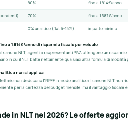
80%
fino a 1.814€/anno
dipendenti)
70%
fino a 1.587€/anno
0% analitico (flat 5-15%)
impatto minimo
ino a 1.814€/anno di risparmio fiscale per veicolo
l canone NLT, agenti e rappresentanti P.IVA ottengono un risparmio 
nario in cui il NLT batte nettamente qualsiasi altra formula di mobilità
nalitica non si applica
e forfettario non deducono l'IRPEF in modo analitico: il canone NLT non 
eniente per la certezza del budget mensile, ma il vantaggio fiscale 
de in NLT nel 2026? Le offerte aggior