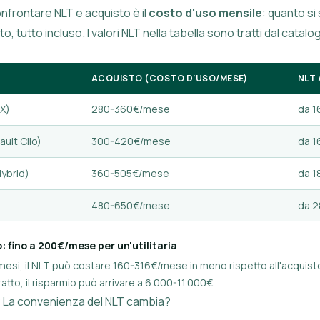
nfrontare NLT e acquisto è il
costo d'uso mensile
: quanto s
o, tutto incluso. I valori NLT nella tabella sono tratti dal catal
ACQUISTO (COSTO D'USO/MESE)
NLT 
 X)
280-360€/mese
da 
ault Clio)
300-420€/mese
da 
 Hybrid)
360-505€/mese
da 
480-650€/mese
da 
: fino a 200€/mese per un'utilitaria
36 mesi, il NLT può costare 160-316€/mese in meno rispetto all'acquis
ratto, il risparmio può arrivare a 6.000-11.000€.
? La convenienza del NLT cambia?