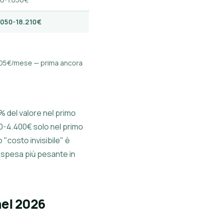
.050-18.210€
 e 505€/mese — prima ancora
 del valore nel primo
300-4.400€ solo nel primo
 "costo invisibile" è
 spesa più pesante in
nel 2026