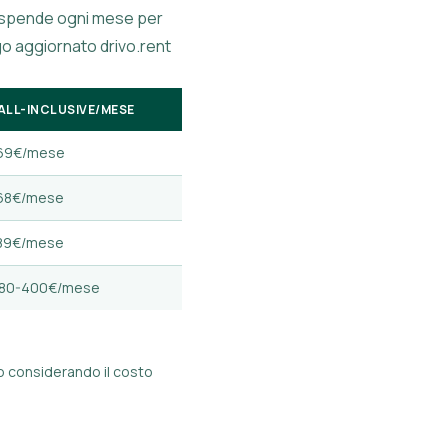
i spende ogni mese per
ogo aggiornato drivo.rent
ALL-INCLUSIVE/MESE
169€/mese
168€/mese
189€/mese
280-400€/mese
to considerando il costo