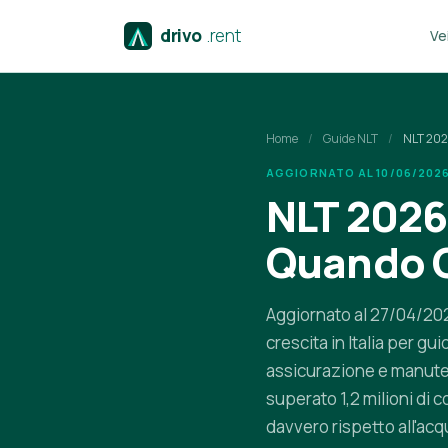
drivo
.rent
Vei
Home
/
Guide NLT
/
NLT 202
AGGIORNATO AL 10/06/2026
NLT 2026:
Quando 
Aggiornato al 27/04/202
crescita in Italia per g
assicurazione e manute
superato 1,2 milioni di 
davvero rispetto all'acq