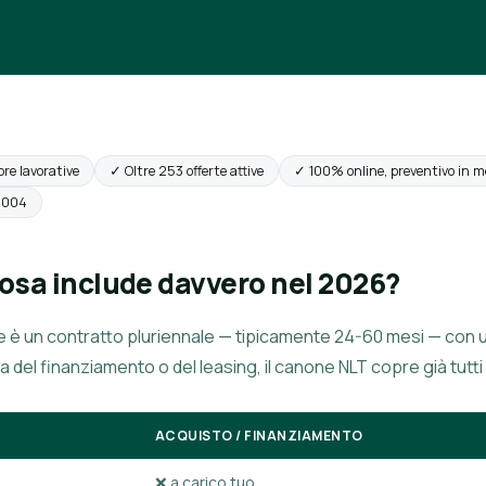
ore lavorative
✓ Oltre 253 offerte attive
✓ 100% online, preventivo in m
 2004
 cosa include davvero nel 2026?
e è un contratto pluriennale — tipicamente 24-60 mesi — con 
za del finanziamento o del leasing, il canone NLT copre già tutti 
ACQUISTO / FINANZIAMENTO
❌ a carico tuo