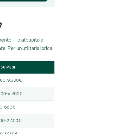
?
mento — o al capitale
 Per un'utilitaria ibrida
 36 MESI
800-9.900€
700-4.200€
0-660€
500-2.400€
0-1.050€