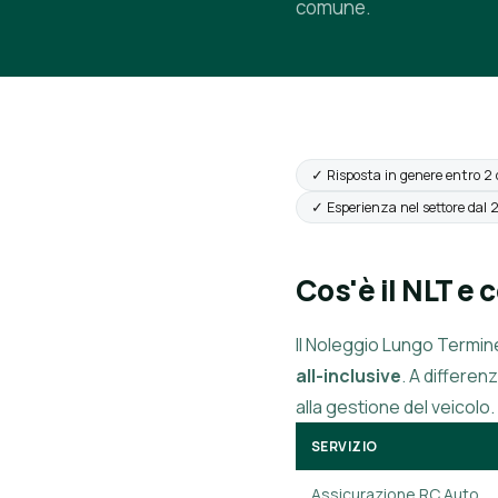
comune.
✓ Risposta in genere entro 2 
✓ Esperienza nel settore dal
Cos'è il NLT e
Il Noleggio Lungo Termin
all-inclusive
. A differen
alla gestione del veicolo.
SERVIZIO
Assicurazione RC Auto