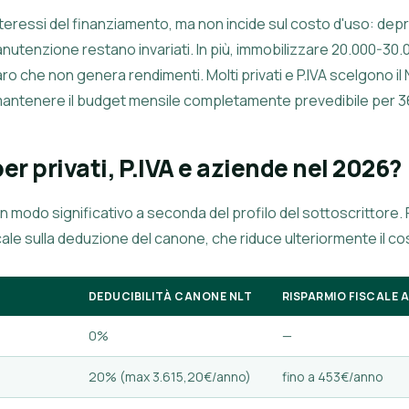
interessi del finanziamento, ma non incide sul costo d'uso: d
nutenzione restano invariati. In più, immobilizzare 20.000-30
ro che non genera rendimenti. Molti
privati
e P.IVA scelgono il
e mantenere il budget mensile completamente prevedibile per 
er privati, P.IVA e aziende nel 2026?
 in modo significativo a seconda del profilo del sottoscrittore. 
cale sulla deduzione del canone, che riduce ulteriormente il co
DEDUCIBILITÀ CANONE NLT
RISPARMIO FISCALE 
0%
—
20% (max 3.615,20€/anno)
fino a 453€/anno