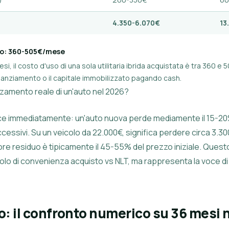
4.350-6.070€
13
to: 360-505€/mese
esi, il costo d'uso di una sola utilitaria ibrida acquistata è tra 360
finanziamento o il capitale immobilizzato pagando cash.
zzamento reale di un'auto nel 2026?
ce immediatamente: un'auto nuova perde mediamente il 15-20%
uccessivi. Su un veicolo da 22.000€, significa perdere circa 3.
ore residuo è tipicamente il 45-55% del prezzo iniziale. Questo
olo di convenienza acquisto vs NLT, ma rappresenta la voce di
o: il confronto numerico su 36 mesi 