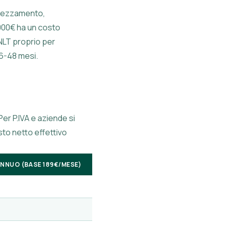
eprezzamento,
.000€ ha un costo
 NLT proprio per
36-48 mesi.
Per P.IVA e
aziende
si
sto netto effettivo
ANNUO (BASE 189€/MESE)