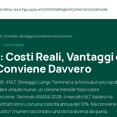
coli
Confronta
Regioni
Come funziona
Guide
Per chi ▾
Tipo auto ▾
6: Costi Reali, Vantaggi e Quando Conviene Davvero
 • DRIVO.RENT
 Costi Reali, Vantaggi 
Conviene Davvero
6. Il NLT (Noleggio Lungo Termine) è la formula in più rapi
uidare un'auto nuova: un canone mensile fisso copre
nzione. Secondo ANIASA 2026, il mercato NLT italiano ha
contratti attivi, con una crescita annua del 12%. Ma conviene
uisto? I numeri raccontano una storia diversa da quella