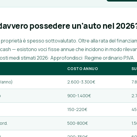
davvero possedere un'auto nel 2026
di proprietà è spesso sottovalutato. Oltre alla rata del finanzia
cash — esistono voci fisse annue che incidono in modo rilevante.
costi medi stimati 2026:
Approfondisci: Regime ordinario P.IVA
.
COSTO ANNUO
SU
/anno)
2.600-3.300€
7.
o
900-1.400€
2.
150-220€
45
ord.
500-800€
1.
)
200-350€
60