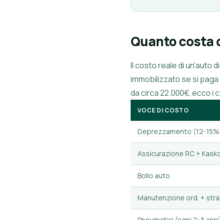
Quanto costa 
Il costo reale di un'auto 
immobilizzato se si paga 
da circa 22.000€, ecco i 
VOCE DI COSTO
Deprezzamento (12-15%
Assicurazione RC + Kask
Bollo auto
Manutenzione ord. + stra
Pneumatici (ogni 2-3 anni