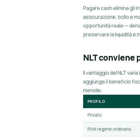
Pagare cash elimina gli 
assicurazione, bollo e ma
opportunità reale — dena
preservare la liquidità 
NLT conviene p
Il vantaggio del NLT varia
aggiunge il beneficio fis
mensile.
PROFILO
Privato
P.IVA regime ordinario