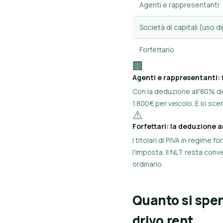
Agenti e rappresentanti
Società di capitali (uso 
Forfettario
🏢
Agenti e rappresentanti: f
Con la deduzione all'80% de
1.800€ per veicolo. È lo sce
⚠️
Forfettari: la deduzione a
I titolari di P.IVA in regim
l'imposta. Il NLT resta conv
ordinario.
Quanto si spen
drivo.rent