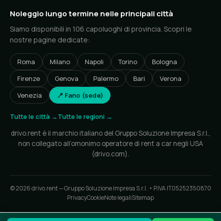
Noleggio lungo termine nelle principali città
Siamo disponibili in 106 capoluoghi di provincia. Scopri le
nostre pagine dedicate:
Roma
Milano
Napoli
Torino
Bologna
Firenze
Genova
Palermo
Bari
Verona
Venezia
📍 Fano (sede)
Tutte le città →
Tutte le regioni →
drivo.rent è il marchio italiano del Gruppo Soluzione Impresa S.r.l.,
non collegato all’omonimo operatore di rent a car negli USA
(drivo.com).
© 2026 drivo.rent — Gruppo Soluzione Impresa S.r.l. • P.IVA IT05252350870
Privacy
Cookie
Note legali
Sitemap