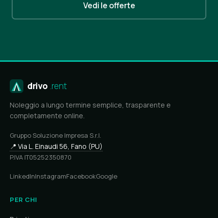
Vedi le offerte
drivo
.rent
Noleggio a lungo termine semplice, trasparente e
completamente online.
Gruppo Soluzione Impresa S.r.l.
📍 Via L. Einaudi 56, Fano (PU)
P.IVA IT05252350870
LinkedIn
Instagram
Facebook
Google
PER CHI