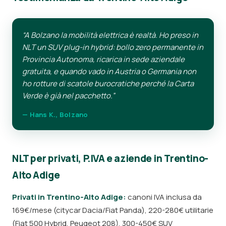
“A Bolzano la mobilità elettrica è realtà. Ho preso in
NLT un SUV plug-in hybrid: bollo zero permanente in
Provincia Autonoma, ricarica in sede aziendale
gratuita, e quando vado in Austria o Germania non
ho rotture di scatole burocratiche perché la Carta
Verde è già nel pacchetto.”
— Hans K., Bolzano
NLT per privati, P.IVA e aziende in Trentino-
Alto Adige
Privati in Trentino-Alto Adige:
canoni IVA inclusa da
169€/mese (citycar Dacia/Fiat Panda), 220-280€ utilitarie
(Fiat 500 Hybrid, Peugeot 208), 300-450€ SUV