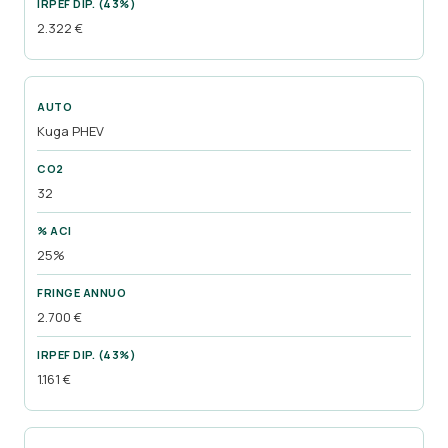
2.322 €
Kuga PHEV
32
25%
2.700 €
1.161 €