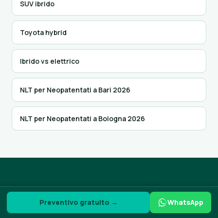
SUV ibrido
Toyota hybrid
Ibrido vs elettrico
NLT per Neopatentati a Bari 2026
NLT per Neopatentati a Bologna 2026
PHEV: scelta giusta per te?
Preventivo gratuito →
WhatsApp