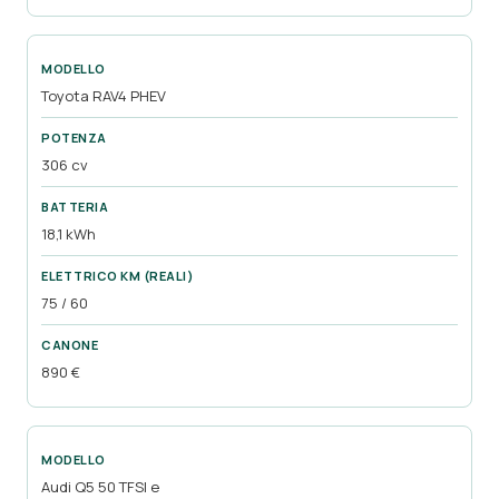
Toyota RAV4 PHEV
306 cv
18,1 kWh
75 / 60
890 €
Audi Q5 50 TFSI e