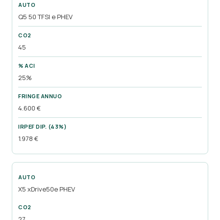
Q5 50 TFSI e PHEV
45
25%
4.600 €
1.978 €
X5 xDrive50e PHEV
27