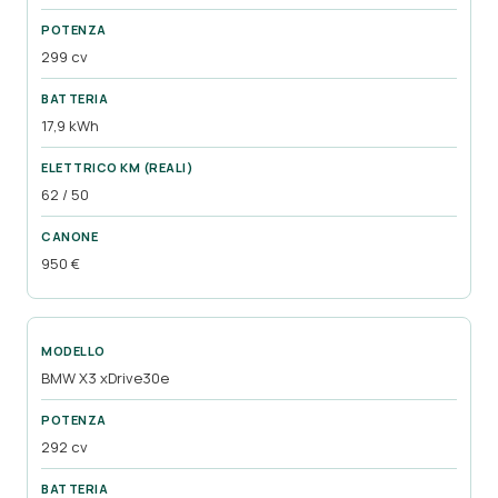
299 cv
17,9 kWh
62 / 50
950 €
BMW X3 xDrive30e
292 cv