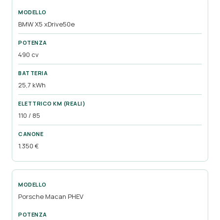
BMW X5 xDrive50e
490 cv
25,7 kWh
110 / 85
1.350 €
Porsche Macan PHEV