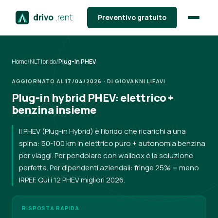
drivo
.rent
Preventivo gratuito
Home
/
NLT Ibrido
/
Plug-in PHEV
AGGIORNATO AL 17/04/2026 · DI GIOVANNI LIFAVI
Plug-in hybrid PHEV: elettrico +
benzina insieme
Il PHEV (Plug-in Hybrid) è l'ibrido che ricarichi a una
spina: 50-100 km in elettrico puro + autonomia benzina
per viaggi. Per pendolare con wallbox è la soluzione
perfetta. Per dipendenti aziendali: fringe 25% = meno
IRPEF. Qui i 12 PHEV migliori 2026.
RISPOSTA RAPIDA