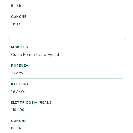
63 / 50
760 €
Cupra Formentor e-Hybrid
272 cv
19,7 kWh
110 / 90
800 €