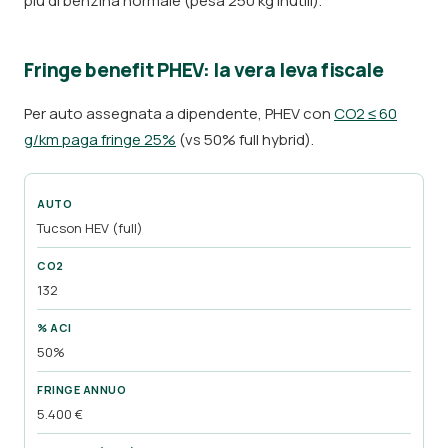
più di benzina normale (pesa 250 kg inutili).
Fringe benefit PHEV: la vera leva fiscale
Per auto assegnata a dipendente, PHEV con
CO2 ≤ 60
g/km paga fringe 25%
(vs 50% full hybrid).
Tucson HEV (full)
132
50%
5.400 €