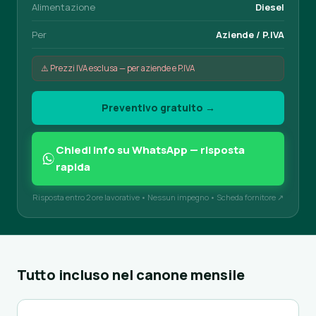
Alimentazione
Diesel
Per
Aziende / P.IVA
⚠️ Prezzi IVA esclusa — per aziende e P.IVA
Preventivo gratuito →
Chiedi info su WhatsApp — risposta
rapida
Risposta entro 2 ore lavorative • Nessun impegno •
Scheda fornitore ↗
Tutto incluso nel canone mensile