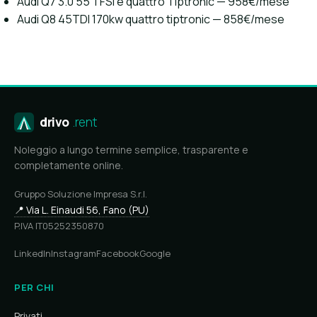
Audi Q7 3.0 55 TFSI e quattro Tiptronic — 958€/mese
Audi Q8 45TDI 170kw quattro tiptronic — 858€/mese
drivo
.rent
Noleggio a lungo termine semplice, trasparente e
completamente online.
Gruppo Soluzione Impresa S.r.l.
📍 Via L. Einaudi 56, Fano (PU)
P.IVA IT05252350870
LinkedIn
Instagram
Facebook
Google
PER CHI
Privati