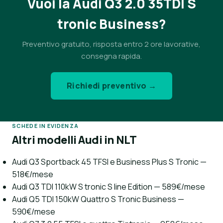
Vuoi la Audi Q3 2.0 35TDI S
tronic Business?
Preventivo gratuito, risposta entro 2 ore lavorative,
consegna rapida.
Richiedi preventivo →
SCHEDE IN EVIDENZA
Altri modelli Audi in NLT
Audi Q3 Sportback 45 TFSI e Business Plus S Tronic —
518€/mese
Audi Q3 TDI 110kW S tronic S line Edition — 589€/mese
Audi Q5 TDI 150kW Quattro S Tronic Business —
590€/mese