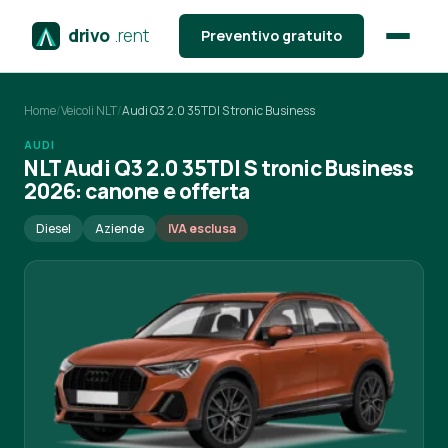
drivo
.rent
Preventivo gratuito
Home
/
Veicoli NLT
/
Audi Q3 2.0 35TDI S tronic Business
AUDI
NLT Audi Q3 2.0 35TDI S tronic Business
2026: canone e offerta
Diesel
Aziende
IVA esclusa