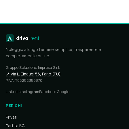
drivo
.rent
Noleggio a lungo termine semplice, trasparente e
completamente online.
Gruppo Soluzione Impresa S.r.l.
📍 Via L. Einaudi 56, Fano (PU)
P.IVA IT05252350870
LinkedIn
Instagram
Facebook
Google
PER CHI
Privati
Partita IVA