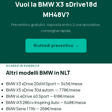
Vuoi la BMW X3 sDrive18d
MH48V?
Preventivo gratuito, risposta entro 2 ore lavorative,
consegna rapida.
Richiedi preventivo →
SCHEDE IN EVIDENZA
Altri modelli BMW in NLT
BMW X3 xDrive 20d M Sport — 345€/mese
BMW X5 xDrive 30d autom. — 778€/mese
BMW i4 eDrive 40 Sport — 618€/mese
BMW iX3 286cv Inspiring Auto — 648€/mese
BMW Serie 1 116i — 268€/mese