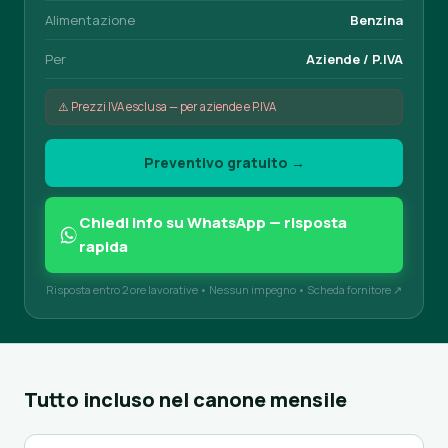
Alimentazione
Benzina
Per
Aziende / P.IVA
⚠️ Prezzi IVA esclusa — per aziende e P.IVA
Preventivo gratuito →
Chiedi info su WhatsApp — risposta
rapida
Risposta entro 2 ore lavorative • Nessun impegno •
Scheda fornitore ↗
Tutto incluso nel canone mensile