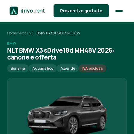
drivo
.rent
Preventivo gratuito
Home
/
Veicoli NLT
/
BMW X3 sDrive18d MH48V
BMW
NLT BMW X3 sDrive18d MH48V 2026:
canone e offerta
Benzina
Automatico
Aziende
IVA esclusa