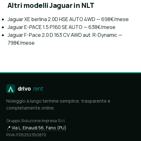
Altri modelli Jaguar in NLT
Jaguar XE berlina 2.0D HSE AUTO 4WD — 698€/mese
Jaguar E-PACE 1.5 P160 SE AUTO — 638€/mese
Jaguar F-Pace 2.0 D 163 CV AWD aut. R-Dynamic —
798€/mese
drivo
.rent
Noleggio a lungo termine semplice, trasparente e
completamente online.
Gruppo Soluzione Impresa S.r.l.
📍 Via L. Einaudi 56, Fano (PU)
P.IVA IT05252350870