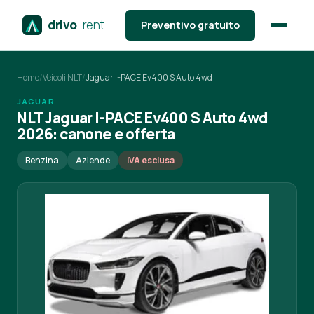
drivo
.rent
Preventivo gratuito
Home
/
Veicoli NLT
/
Jaguar I-PACE Ev400 S Auto 4wd
JAGUAR
NLT Jaguar I-PACE Ev400 S Auto 4wd
2026: canone e offerta
Benzina
Aziende
IVA esclusa