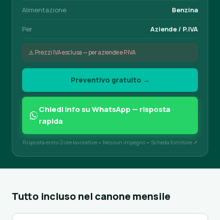
Alimentazione
Benzina
Per
Aziende / P.IVA
⚠️ Prezzi IVA esclusa — per aziende e P.IVA
Preventivo gratuito →
Chiedi info su WhatsApp — risposta
rapida
Risposta entro 2 ore lavorative • Nessun impegno •
Scheda fornitore ↗
Tutto incluso nel canone mensile