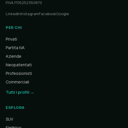
P.IVA IT05252350870
LinkedIn
Instagram
Facebook
Google
PER CHI
Privati
Partita IVA
Aziende
Neopatentati
Professionisti
Commerciali
Tutti i profili →
ESPLORA
SUV
Elettrico