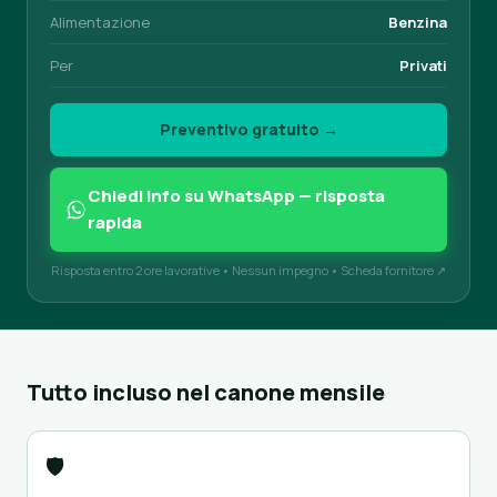
Alimentazione
Benzina
Per
Privati
Preventivo gratuito →
Chiedi info su WhatsApp — risposta
rapida
Risposta entro 2 ore lavorative • Nessun impegno •
Scheda fornitore ↗
Tutto incluso nel canone mensile
🛡️