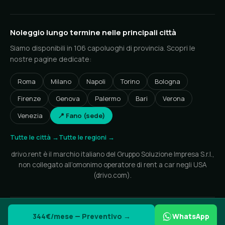
Noleggio lungo termine nelle principali città
Siamo disponibili in 106 capoluoghi di provincia. Scopri le
nostre pagine dedicate:
Roma
Milano
Napoli
Torino
Bologna
Firenze
Genova
Palermo
Bari
Verona
Venezia
📍 Fano (sede)
Tutte le città →
Tutte le regioni →
drivo.rent è il marchio italiano del Gruppo Soluzione Impresa S.r.l.,
non collegato all’omonimo operatore di rent a car negli USA
(drivo.com).
© 2026 drivo.rent — Gruppo Soluzione Impresa S.r.l. • P.IVA IT05252350870
344€/mese — Preventivo →
WhatsApp
Privacy
Cookie
Note legali
Sitemap