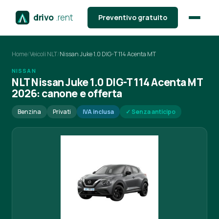
drivo
.rent
Preventivo gratuito
Home
/
Veicoli NLT
/
Nissan Juke 1.0 DIG-T 114 Acenta MT
NISSAN
NLT Nissan Juke 1.0 DIG-T 114 Acenta MT
2026: canone e offerta
Benzina
Privati
IVA inclusa
✓ Senza anticipo