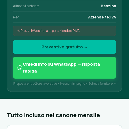
Alimentazione
Benzina
Per
Aziende / P.IVA
⚠️ Prezzi IVA esclusa — per aziende e P.IVA
Preventivo gratuito →
Chiedi info su WhatsApp — risposta
rapida
Risposta entro 2 ore lavorative • Nessun impegno •
Scheda fornitore ↗
Tutto incluso nel canone mensile