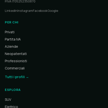
P.IVA IT05252350870
LinkedIn
Instagram
Facebook
Google
PER CHI
Privati
Partita IVA
Aziende
Neopatentati
Professionisti
Commerciali
Tutti i profili →
ESPLORA
SUV
Elettrico