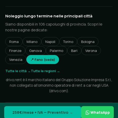
Noleggio lungo termine nelle principali città
Siamo disponibili in 106 capoluoghi di provincia. Scopri le
nostre pagine dedicate:
Roma
Milano
Napoli
Torino
Bologna
Firenze
Genova
Palermo
Bari
Verona
Venezia
📍 Fano (sede)
Tutte le città →
Tutte le regioni →
drivo.rent è il marchio italiano del Gruppo Soluzione Impresa S.r.l.,
non collegato all’omonimo operatore di rent a car negli USA
(drivo.com).
© 2026 drivo.rent — Gruppo Soluzione Impresa S.r.l. • P.IVA IT05252350870
258€/mese + IVA — Preventivo →
WhatsApp
Privacy
Cookie
Note legali
Sitemap