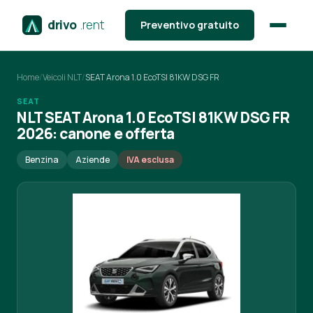
drivo
.rent
Preventivo gratuito
Home
/
Veicoli NLT
/
SEAT Arona 1.0 EcoTSI 81KW DSG FR
SEAT
NLT SEAT Arona 1.0 EcoTSI 81KW DSG FR
2026: canone e offerta
Benzina
Aziende
IVA esclusa