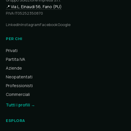
Gruppo Soluzione Impresa S.r.l.
📍 Via L. Einaudi 56, Fano (PU)
P.IVA IT05252350870
LinkedIn
Instagram
Facebook
Google
PER CHI
Privati
Partita IVA
Aziende
Neopatentati
Professionisti
Commerciali
Tutti i profili →
ESPLORA