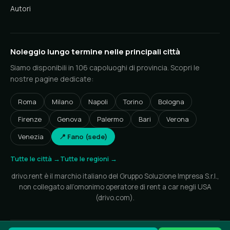
Autori
Noleggio lungo termine nelle principali città
Siamo disponibili in 106 capoluoghi di provincia. Scopri le
nostre pagine dedicate:
Roma
Milano
Napoli
Torino
Bologna
Firenze
Genova
Palermo
Bari
Verona
Venezia
📍 Fano (sede)
Tutte le città →
Tutte le regioni →
drivo.rent è il marchio italiano del Gruppo Soluzione Impresa S.r.l.,
non collegato all’omonimo operatore di rent a car negli USA
(drivo.com).