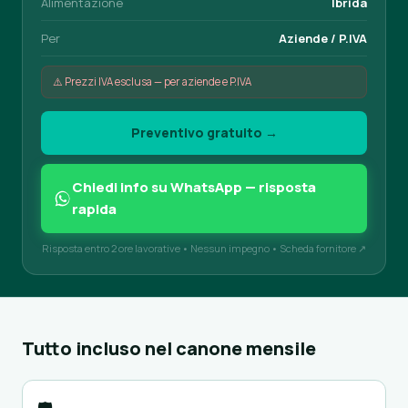
Alimentazione
Ibrida
Per
Aziende / P.IVA
⚠️ Prezzi IVA esclusa — per aziende e P.IVA
Preventivo gratuito →
Chiedi info su WhatsApp — risposta
rapida
Risposta entro 2 ore lavorative • Nessun impegno •
Scheda fornitore ↗
Tutto incluso nel canone mensile