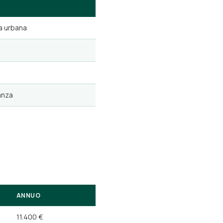
 urbana
anza
ANNUO
11.400 €