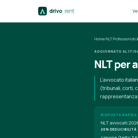
drivo
.rent
Vei
Home
/
NLT Professionisti
/
AGGIORNATO AL 17/04/
NLT per a
L'avvocato itali
(tribunali, corti,
rappresentanza d
RISPOSTA RAPIDA
NLT avvocati 202
20% DEDUCIBILITÀ
canone (tetto 3.