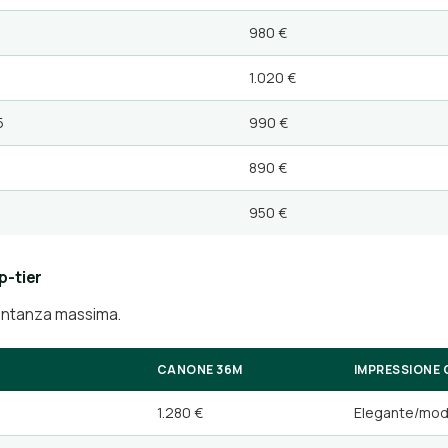
980 €
1.020 €
5
990 €
890 €
950 €
p-tier
entanza massima.
CANONE 36M
IMPRESSIONE 
1.280 €
Elegante/mod