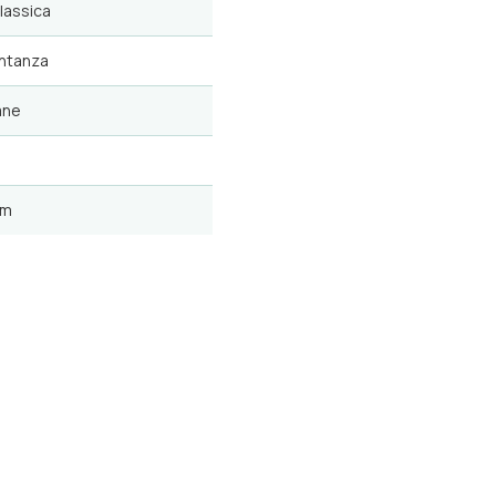
lassica
ntanza
ane
um