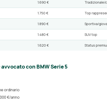
1.690 €
Tradizionale/c
1.750 €
Top rapprese
1.890 €
Sportiva/giov
1.480 €
SUV top
1.620 €
Status premi
— avvocato con BMW Serie 5
me ordinario
0.000 €/anno