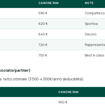
CANONE 36M
NOTE
590 €
Compattezza
620 €
Sportiva
640 €
Decoro
720 €
Rappresent
750 €
Best in class
sociato/partner)
a: tetto ottimale (3.500-4.000€/anno deducibilità).
CANONE 36M
950 €