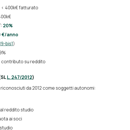
a < 400k€ fatturato
 400k€
T:
20%
0 €/anno
 19-bis1
)
,9%
contributo su reddito
(SL
L. 247/2012
)
o riconosciuti da 2012 come soggetti autonomi:
al reddito studio
ota ai soci
 studio