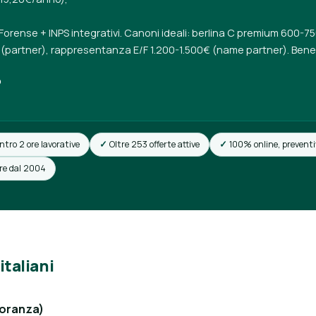
 Forense + INPS integrativi. Canoni ideali: berlina C premium 600-7
(partner), rappresentanza E/F 1.200-1.500€ (name partner). Benef
O
ntro 2 ore lavorative
Oltre 253 offerte attive
100% online, preventi
ore dal 2004
italiani
ioranza)