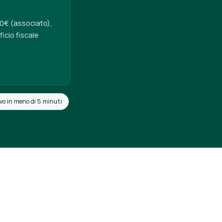
50€ (associato),
icio fiscale
vo in meno di 5 minuti