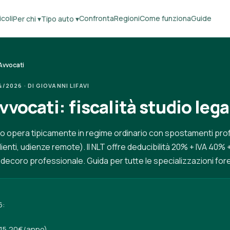
coli
Confronta
Regioni
Come funziona
Guide
Per chi ▾
Tipo auto ▾
Avvocati
2026 · DI GIOVANNI LIFAVI
vvocati: fiscalità studio leg
ano opera tipicamente in regime ordinario con spostamenti prof
 clienti, udienze remote). Il NLT offre deducibilità 20% + IVA 40
ecoro professionale. Guida per tutte le specializzazioni fore
6:
615,20€/anno),