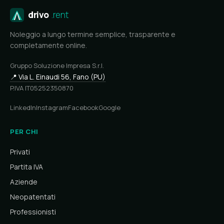
drivo
.rent
Noleggio a lungo termine semplice, trasparente e
completamente online.
Gruppo Soluzione Impresa S.r.l.
📍 Via L. Einaudi 56, Fano (PU)
P.IVA IT05252350870
LinkedIn
Instagram
Facebook
Google
PER CHI
Privati
Partita IVA
Aziende
Neopatentati
Professionisti