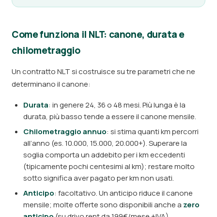
Come funziona il NLT: canone, durata e
chilometraggio
Un contratto NLT si costruisce su tre parametri che ne
determinano il canone:
Durata
: in genere 24, 36 o 48 mesi. Più lunga è la
durata, più basso tende a essere il canone mensile.
Chilometraggio annuo
: si stima quanti km percorri
all’anno (es. 10.000, 15.000, 20.000+). Superare la
soglia comporta un addebito per i km eccedenti
(tipicamente pochi centesimi al km); restare molto
sotto significa aver pagato per km non usati.
Anticipo
: facoltativo. Un anticipo riduce il canone
mensile; molte offerte sono disponibili anche a
zero
anticipo
(su drivo.rent da 199€/mese +IVA).