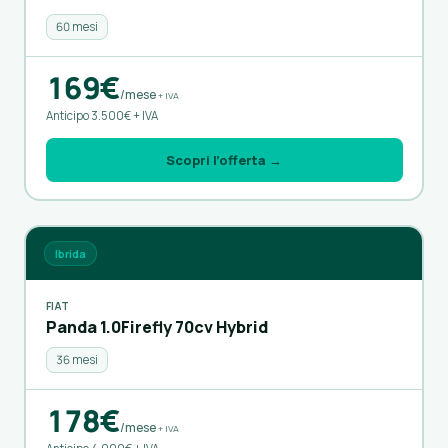
60 mesi
169€
/mese
+ IVA
Anticipo 3.500€ + IVA
Scopri l’offerta →
Ibrida
FIAT
Panda 1.0Firefly 70cv Hybrid
36 mesi
178€
/mese
+ IVA