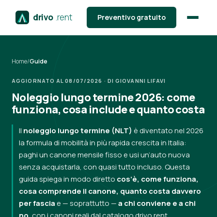
drivo
.rent
Preventivo gratuito
Home
/
Guide
AGGIORNATO AL 08/07/2026 · DI GIOVANNI LIFAVI
Noleggio lungo termine 2026: come
funziona, cosa include e quanto costa
Il
noleggio lungo termine (NLT)
è diventato nel 2026
la formula di mobilità in più rapida crescita in Italia:
paghi un canone mensile fisso e usi un’auto nuova
senza acquistarla, con quasi tutto incluso. Questa
guida spiega in modo diretto
cos’è, come funziona,
cosa comprende il canone, quanto costa davvero
per fascia
e — soprattutto —
a chi conviene e a chi
no
, con i canoni reali dal catalogo drivo.rent