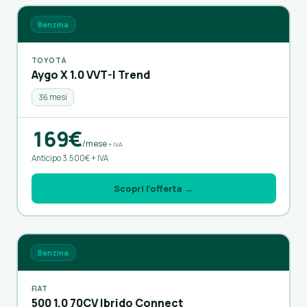
Benzina
TOYOTA
Aygo X 1.0 VVT-I Trend
36 mesi
169€
/mese
+ IVA
Anticipo 3.500€ + IVA
Scopri l’offerta →
Benzina
FIAT
500 1.0 70CV Ibrido Connect