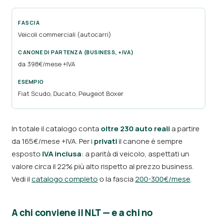
Veicoli commerciali (autocarri)
da 398€/mese +IVA
Fiat Scudo, Ducato, Peugeot Boxer
In totale il catalogo conta
oltre 230 auto reali
a partire
da 165€/mese +IVA. Per i
privati
il canone è sempre
esposto
IVA inclusa
: a parità di veicolo, aspettati un
valore circa il 22% più alto rispetto al prezzo business.
Vedi il
catalogo completo
o la fascia
200-300€/mese
.
A chi conviene il NLT — e a chi no