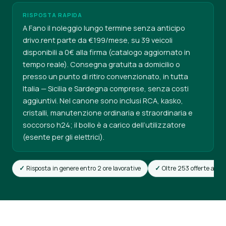
RISPOSTA RAPIDA
A Fano il noleggio lungo termine senza anticipo
drivo.rent parte da €199/mese, su 39 veicoli
disponibili a 0€ alla firma (catalogo aggiornato in
tempo reale). Consegna gratuita a domicilio o
presso un punto di ritiro convenzionato, in tutta
Italia — Sicilia e Sardegna comprese, senza costi
aggiuntivi. Nel canone sono inclusi RCA, kasko,
cristalli, manutenzione ordinaria e straordinaria e
soccorso h24; il bollo è a carico dell’utilizzatore
(esente per gli elettrici).
Risposta in genere entro 2 ore lavorative
Oltre 253 offerte attiv