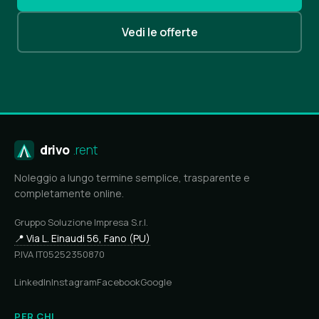
Vedi le offerte
drivo
.rent
Noleggio a lungo termine semplice, trasparente e
completamente online.
Gruppo Soluzione Impresa S.r.l.
📍 Via L. Einaudi 56, Fano (PU)
P.IVA IT05252350870
LinkedIn
Instagram
Facebook
Google
PER CHI