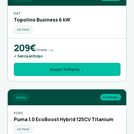
FIAT
Topolino Business 6 kW
48 mesi
209€
/mese
+ IVA
✓ Senza anticipo
Scopri l’offerta →
Ibrida
0 anticipo
FORD
Puma 1.0 EcoBoost Hybrid 125CV Titanium
48 mesi