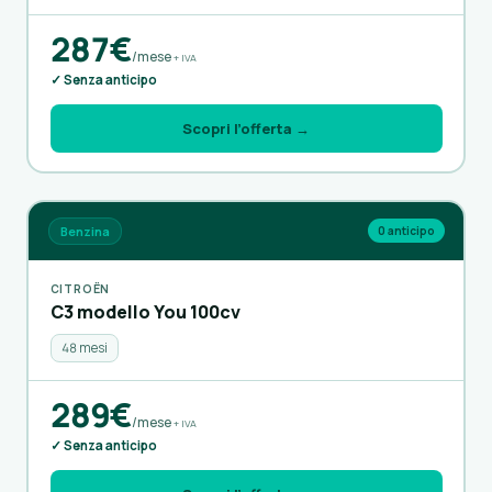
287€
/mese
+ IVA
✓ Senza anticipo
Scopri l’offerta →
Benzina
0 anticipo
CITROËN
C3 modello You 100cv
48 mesi
289€
/mese
+ IVA
✓ Senza anticipo