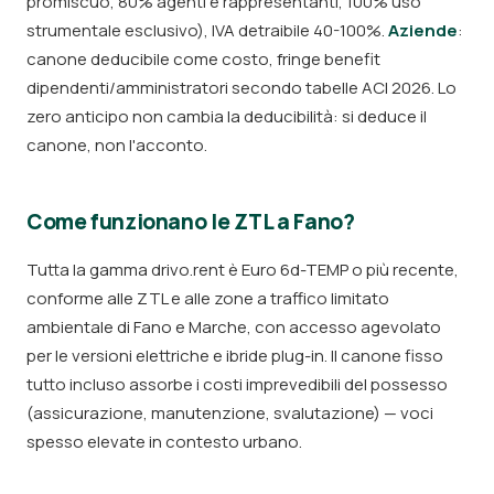
promiscuo, 80% agenti e rappresentanti, 100% uso
strumentale esclusivo), IVA detraibile 40-100%.
Aziende
:
canone deducibile come costo, fringe benefit
dipendenti/amministratori secondo tabelle ACI 2026. Lo
zero anticipo non cambia la deducibilità: si deduce il
canone, non l'acconto.
Come funzionano le ZTL a Fano?
Tutta la gamma drivo.rent è Euro 6d-TEMP o più recente,
conforme alle ZTL e alle zone a traffico limitato
ambientale di Fano e Marche, con accesso agevolato
per le versioni elettriche e ibride plug-in. Il canone fisso
tutto incluso assorbe i costi imprevedibili del possesso
(assicurazione, manutenzione, svalutazione) — voci
spesso elevate in contesto urbano.