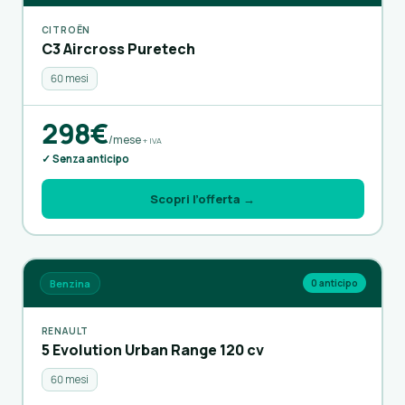
CITROËN
C3 Aircross Puretech
60 mesi
298€
/mese
+ IVA
✓ Senza anticipo
Scopri l’offerta →
Benzina
0 anticipo
RENAULT
5 Evolution Urban Range 120 cv
60 mesi