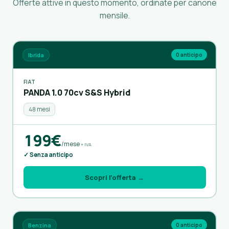
Offerte attive in questo momento, ordinate per canone
mensile.
Ibrida
0 anticipo
FIAT
PANDA 1.0 70cv S&S Hybrid
48 mesi
199€
/mese
+ IVA
✓ Senza anticipo
Scopri l’offerta →
Benzina
0 anticipo