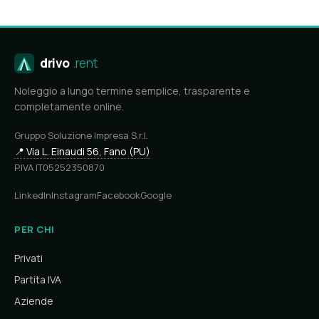
drivo
.rent
Noleggio a lungo termine semplice, trasparente e
completamente online.
Gruppo Soluzione Impresa S.r.l.
📍 Via L. Einaudi 56, Fano (PU)
P.IVA IT05252350870
LinkedIn
Instagram
Facebook
Google
PER CHI
Privati
Partita IVA
Aziende