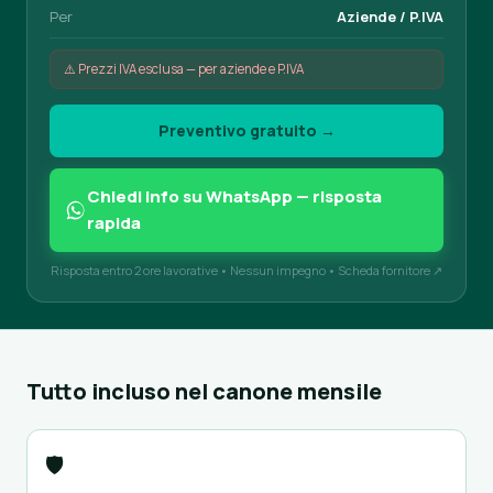
Per
Aziende / P.IVA
⚠️ Prezzi IVA esclusa — per aziende e P.IVA
Preventivo gratuito →
Chiedi info su WhatsApp — risposta
rapida
Risposta entro 2 ore lavorative • Nessun impegno •
Scheda fornitore ↗
Tutto incluso nel canone mensile
🛡️