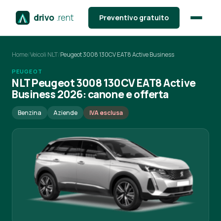
drivo
.rent
Preventivo gratuito
Home
/
Veicoli NLT
/
Peugeot 3008 130CV EAT8 Active Business
PEUGEOT
NLT Peugeot 3008 130CV EAT8 Active
Business 2026: canone e offerta
Benzina
Aziende
IVA esclusa