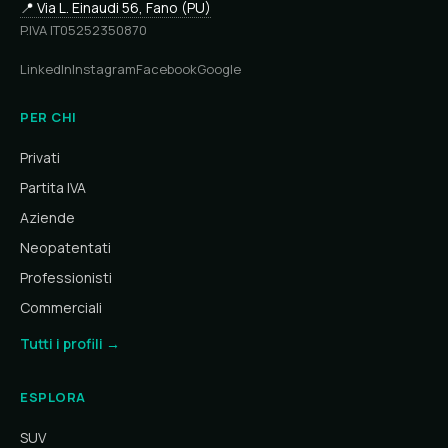
📍 Via L. Einaudi 56, Fano (PU)
P.IVA IT05252350870
LinkedIn
Instagram
Facebook
Google
PER CHI
Privati
Partita IVA
Aziende
Neopatentati
Professionisti
Commerciali
Tutti i profili →
ESPLORA
SUV