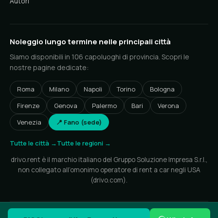
Autori
Noleggio lungo termine nelle principali città
Siamo disponibili in 106 capoluoghi di provincia. Scopri le
nostre pagine dedicate:
Roma
Milano
Napoli
Torino
Bologna
Firenze
Genova
Palermo
Bari
Verona
Venezia
📍 Fano (sede)
Tutte le città →
Tutte le regioni →
drivo.rent è il marchio italiano del Gruppo Soluzione Impresa S.r.l.,
non collegato all’omonimo operatore di rent a car negli USA
(drivo.com).
© 2026 drivo.rent — Gruppo Soluzione Impresa S.r.l. • P.IVA IT05252350870