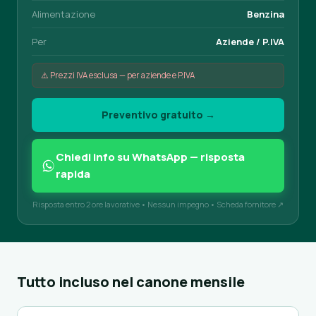
Alimentazione
Benzina
Per
Aziende / P.IVA
⚠️ Prezzi IVA esclusa — per aziende e P.IVA
Preventivo gratuito →
Chiedi info su WhatsApp — risposta
rapida
Risposta entro 2 ore lavorative • Nessun impegno •
Scheda fornitore ↗
Tutto incluso nel canone mensile