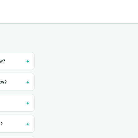
+
kw?
+
0kw?
+
+
w?