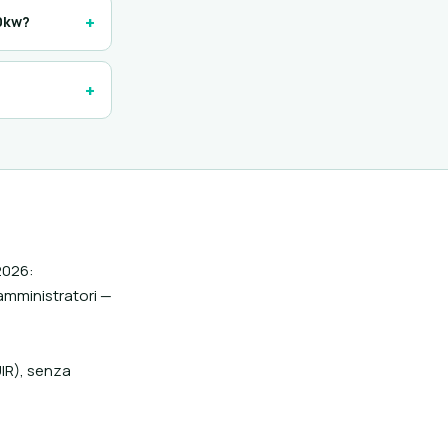
+
50kw?
+
2026:
amministratori —
IR), senza