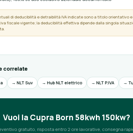
uali di deducibilità e detraibilità IVA indicate sono a titolo orientativo e 
va fiscale vigente; la deducibilità effettiva dipende dalla singola situaz
ta.
e correlate
ra
→ NLT Suv
→ Hub NLT elettrico
→ NLT P.IVA
→ Tut
Vuoi la Cupra Born 58kwh 150kw?
eventivo gratuito, risposta entro 2 ore lavorative, consegna rapi