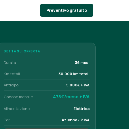
Preventivo gratuito
DETTAGLI OFFERTA
Durata
36 mesi
Km totali
30.000 km totali
Anticipo
5.000€ + IVA
475€/mese + IVA
Canone mensile
Alimentazione
Elettrica
Per
Aziende / P.IVA