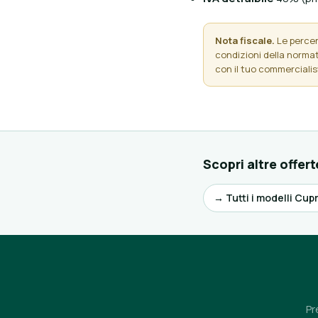
Nota fiscale.
Le percent
condizioni della normati
con il tuo commercialis
Scopri altre offert
→ Tutti i modelli Cup
Pr