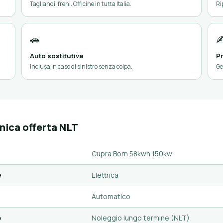
Tagliandi, freni. Officine in tutta Italia.
Ri
🚗
✍
Auto sostitutiva
Pr
Inclusa in caso di sinistro senza colpa.
Ge
nica offerta NLT
Cupra Born 58kwh 150kw
e
Elettrica
Automatico
o
Noleggio lungo termine (NLT)