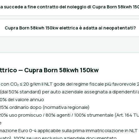
a succede a fine contratto del noleggio di Cupra Born 58kwh 1
Cupra Born 58kwh 150kw elettrica è adatta ai neopatentati?
ettrico — Cupra Born 58kwh 150kw
) con CO₂ ≤ 20 g/km il NLT gode del regime fiscale più favorevole 
(dal 50% standard) per auto aziendale assegnata a dipendenti/
 40% del valore annuo
 25% ordinario dopo (normativa regionale)
0% uso promiscuo / 80% agenti / 100% strumentale (Art. 164 TU
e
azione Euro 0-4 applicabile sulla prima immatricolazione in NLT
vato), 100% se uso esclusivo aziendale documentato