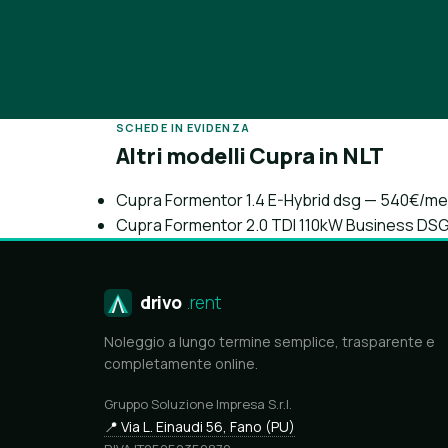
SCHEDE IN EVIDENZA
Altri modelli Cupra in NLT
Cupra Formentor 1.4 E-Hybrid dsg — 540€/m
Cupra Formentor 2.0 TDI 110kW Business D
drivo
.rent
Noleggio a lungo termine semplice, trasparente e
completamente online.
Gruppo Soluzione Impresa S.r.l.
📍 Via L. Einaudi 56, Fano (PU)