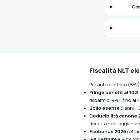
Cos
Fiscalità NLT el
Per auto elettrica (BEV
Fringe benefit al 10%
risparmio IRPEF fino al
Bollo esente
5 anni +
Deducibilità canone
2
decurtazioni aggiuntiv
Ecobonus 2026
rottam
IVA detraibile
40% (pri