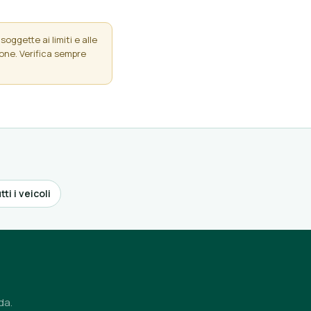
soggette ai limiti e alle
ione. Verifica sempre
ti i veicoli
da.