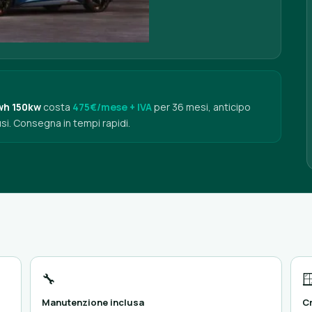
wh 150kw
costa
475€/mese + IVA
per 36 mesi, anticipo
si. Consegna in tempi rapidi.
🔧

Manutenzione inclusa
Cr