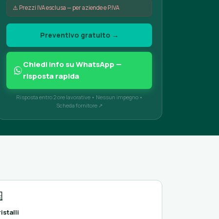
⚠️ Prezzi IVA esclusa — per aziende e P.IVA
Preventivo gratuito →
Chiedi info su WhatsApp —
risposta rapida
Risposta entro 2 ore lavorative • Nessun impegno •
Scheda fornitore ↗

istalli