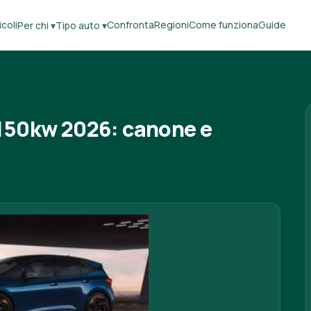
coli
Confronta
Regioni
Come funziona
Guide
Per chi ▾
Tipo auto ▾
150kw 2026: canone e