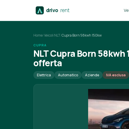
drivo
.rent
Vei
Home
/
Veicoli NLT
/
Cupra Born 58kwh 150kw
CUPRA
NLT Cupra Born 58kwh 
offerta
Elettrica
Automatico
Aziende
IVA esclusa