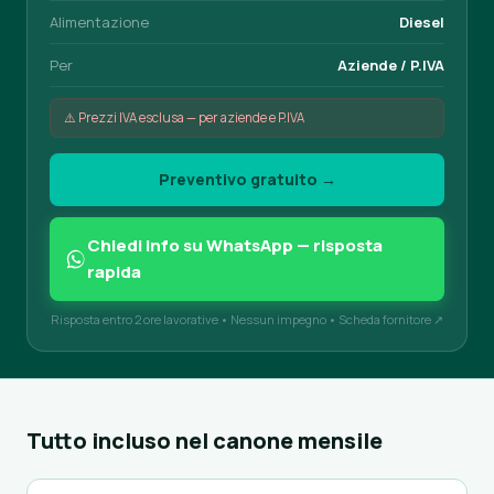
Alimentazione
Diesel
Per
Aziende / P.IVA
⚠️ Prezzi IVA esclusa — per aziende e P.IVA
Preventivo gratuito →
Chiedi info su WhatsApp — risposta
rapida
Risposta entro 2 ore lavorative • Nessun impegno •
Scheda fornitore ↗
Tutto incluso nel canone mensile