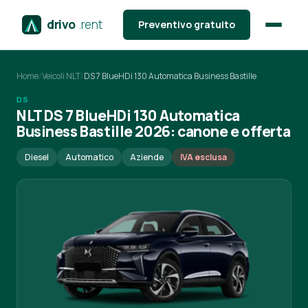
drivo
.rent
Preventivo gratuito
Home
/
Veicoli NLT
/
DS 7 BlueHDi 130 Automatica Business Bastille
DS
NLT DS 7 BlueHDi 130 Automatica
Business Bastille 2026: canone e offerta
Diesel
Automatico
Aziende
IVA esclusa