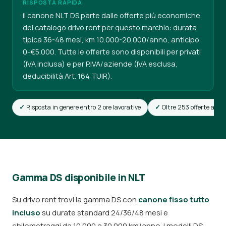
RISPOSTA RAPIDA
il canone NLT DS parte dalle offerte più economiche
del catalogo drivo.rent per questo marchio: durata
tipica 36-48 mesi, km 10.000-20.000/anno, anticipo
0-€5.000. Tutte le offerte sono disponibili per privati
(IVA inclusa) e per P.IVA/aziende (IVA esclusa,
deducibilità Art. 164 TUIR).
Risposta in genere entro 2 ore lavorative
Oltre 253 offerte attiv
Gamma DS disponibile in NLT
Su drivo.rent trovi la gamma DS con
canone fisso tutto
incluso
su durate standard 24/36/48 mesi e
chilometraggi da 10.000 a 30.000 km/anno. I modelli DS