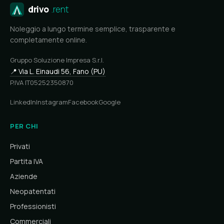
drivo
.rent
Noleggio a lungo termine semplice, trasparente e
completamente online.
Gruppo Soluzione Impresa S.r.l.
📍 Via L. Einaudi 56, Fano (PU)
P.IVA IT05252350870
LinkedIn
Instagram
Facebook
Google
PER CHI
Privati
Partita IVA
Aziende
Neopatentati
Professionisti
Commerciali