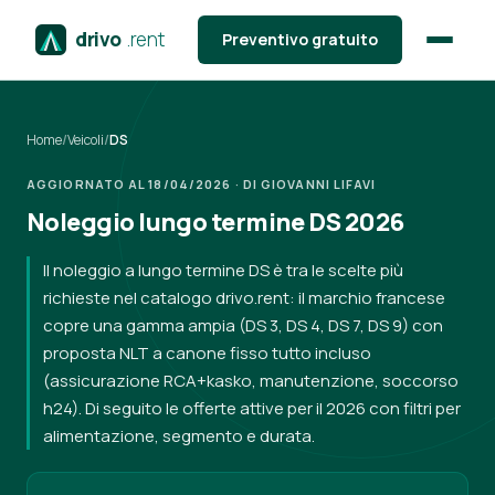
drivo
.rent
Preventivo gratuito
Home
/
Veicoli
/
DS
AGGIORNATO AL 18/04/2026 · DI GIOVANNI LIFAVI
Noleggio lungo termine DS 2026
Il noleggio a lungo termine DS è tra le scelte più
richieste nel catalogo drivo.rent: il marchio francese
copre una gamma ampia (DS 3, DS 4, DS 7, DS 9) con
proposta NLT a canone fisso tutto incluso
(assicurazione RCA+kasko, manutenzione, soccorso
h24). Di seguito le offerte attive per il 2026 con filtri per
alimentazione, segmento e durata.