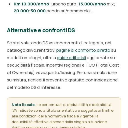
Km 10.000/anno
: urbano puro;
15.000/anno
mix;
20.000-30.000
pendolari/commerciali.
Alternative e confronti DS
Se stai valutando DS vs concorrenti di categoria, nel
catalogo drivo.rent trovi
pagine di confronto diretto
su
modelli omologhi, oltre a
guide editoriali
aggiornate su
deducibilità fiscale, incentivi regionali e TCO (Total Cost
of Ownership) vs acquisto/leasing. Per una simulazione
su misura, richiedi il preventivo gratuito con indicazione
del modello DS di interesse.
Nota fiscale.
Le percentuali di deducibilità e detraibilità
IVA indicate sono a titolo orientativo e soggette ai limiti e
alle condizioni della normativa fiscale vigente; la
deducibilità effettiva dipende dalla singola situazione.
Verifica sempre con il tuo commercialista.