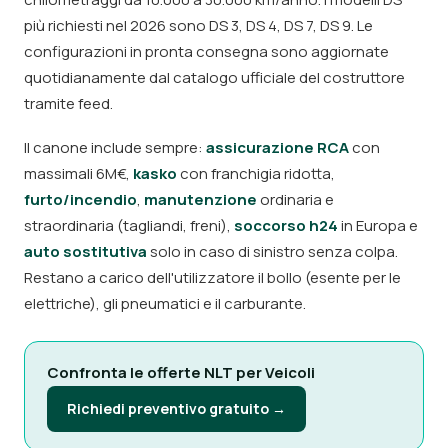
più richiesti nel 2026 sono DS 3, DS 4, DS 7, DS 9. Le
configurazioni in pronta consegna sono aggiornate
quotidianamente dal catalogo ufficiale del costruttore
tramite feed.
Il canone include sempre:
assicurazione RCA
con
massimali 6M€,
kasko
con franchigia ridotta,
furto/incendio
,
manutenzione
ordinaria e
straordinaria (tagliandi, freni),
soccorso h24
in Europa e
auto sostitutiva
solo in caso di sinistro senza colpa.
Restano a carico dell'utilizzatore il bollo (esente per le
elettriche), gli pneumatici e il carburante.
Confronta le offerte NLT per Veicoli
Richiedi preventivo gratuito →