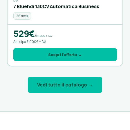
DS
7 Bluehdi 130CV Automatica Business
36 mesi
529€
/mese
+ IVA
Anticipo 5.000€ + IVA
Scopri l’offerta →
Vedi tutto il catalogo →