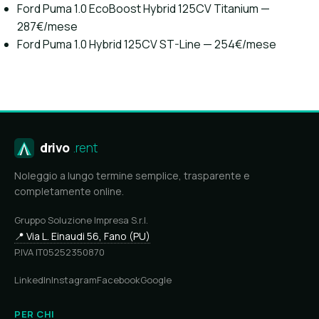
Ford Puma 1.0 EcoBoost Hybrid 125CV Titanium —
287€/mese
Ford Puma 1.0 Hybrid 125CV ST-Line — 254€/mese
drivo
.rent
Noleggio a lungo termine semplice, trasparente e
completamente online.
Gruppo Soluzione Impresa S.r.l.
📍 Via L. Einaudi 56, Fano (PU)
P.IVA IT05252350870
LinkedIn
Instagram
Facebook
Google
PER CHI