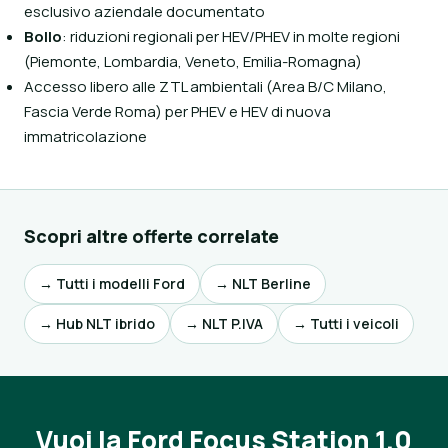
esclusivo aziendale documentato
Bollo
: riduzioni regionali per HEV/PHEV in molte regioni
(Piemonte, Lombardia, Veneto, Emilia-Romagna)
Accesso libero alle ZTL ambientali (Area B/C Milano,
Fascia Verde Roma) per PHEV e HEV di nuova
immatricolazione
Scopri altre offerte correlate
→ Tutti i modelli Ford
→ NLT Berline
→ Hub NLT ibrido
→ NLT P.IVA
→ Tutti i veicoli
Vuoi la Ford Focus Station 1.0