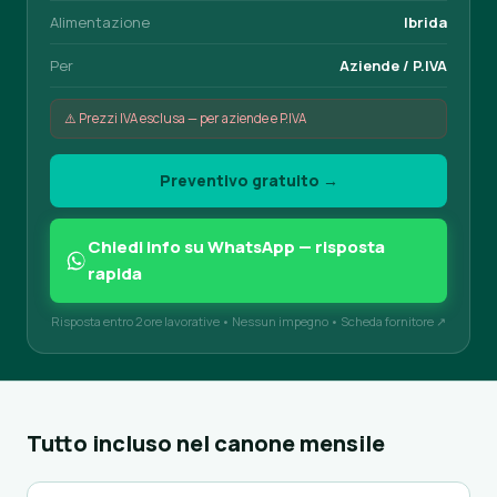
Alimentazione
Ibrida
Per
Aziende / P.IVA
⚠️ Prezzi IVA esclusa — per aziende e P.IVA
Preventivo gratuito →
Chiedi info su WhatsApp — risposta
rapida
Risposta entro 2 ore lavorative • Nessun impegno •
Scheda fornitore ↗
Tutto incluso nel canone mensile