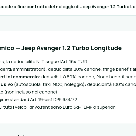
cede a fine contratto del noleggio di Jeep Avenger 1.2 Turbo L
rmico — Jeep Avenger 1.2 Turbo Longitude
a, la deducibilità NLT segue l'Art. 164 TUIR:
denti/amministratori): deducibilità 20% canone, fringe benefit a
nti di commercio
: deducibilità 80% canone, fringe benefit sec
lusivo
(autoscuola, taxi, NCC, noleggio): deducibilità 100% can
nte (non incluso nel canone)
gime standard Art. 19-bis1 DPR 633/72
 tutti i veicoli drivo.rent sono Euro 6d-TEMP o superiori