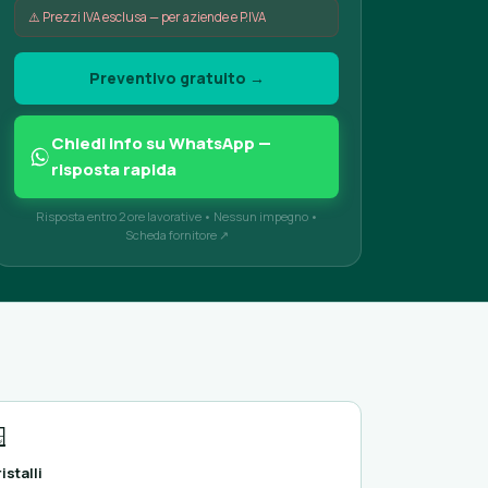
⚠️ Prezzi IVA esclusa — per aziende e P.IVA
Preventivo gratuito →
Chiedi info su WhatsApp —
risposta rapida
Risposta entro 2 ore lavorative • Nessun impegno •
Scheda fornitore ↗

istalli