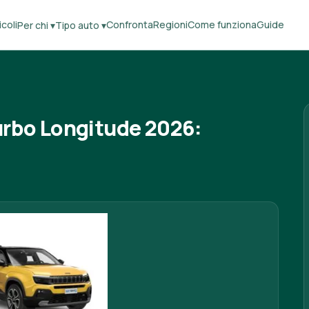
coli
Confronta
Regioni
Come funziona
Guide
Per chi ▾
Tipo auto ▾
urbo Longitude 2026: