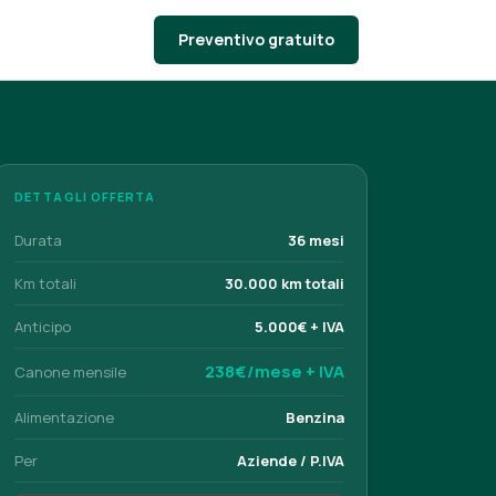
Preventivo gratuito
DETTAGLI OFFERTA
Durata
36 mesi
Km totali
30.000 km totali
Anticipo
5.000€ + IVA
238€/mese + IVA
Canone mensile
Alimentazione
Benzina
Per
Aziende / P.IVA