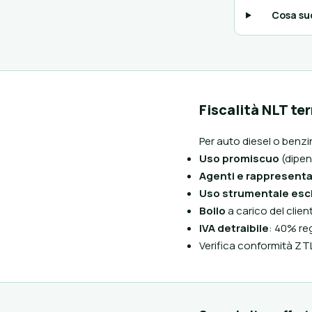
Cosa suc
Fiscalità NLT te
Per auto diesel o benzin
Uso promiscuo
(dipen
Agenti e rappresenta
Uso strumentale esc
Bollo
a carico del clie
IVA detraibile
: 40% re
Verifica conformità ZTL: