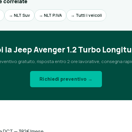
e correlate
→ NLT Suv
→ NLT P.IVA
→ Tutti i veicoli
i la Jeep Avenger 1.2 Turbo Longit
eventivo gratuito, risposta entro 2 ore lavorative, consegna rapi
Richiedi preventivo →
ude DCT — 382€/mese