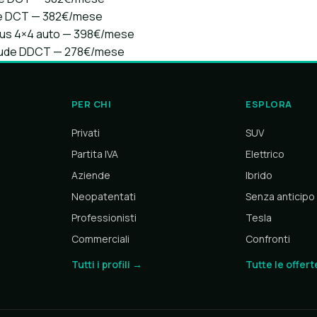
de DCT — 382€/mese
lus 4×4 auto — 398€/mese
itude DDCT — 278€/mese
PER CHI
ESPLORA
Privati
SUV
Partita IVA
Elettrico
Aziende
Ibrido
Neopatentati
Senza anticipo
Professionisti
Tesla
Commerciali
Confronti
Tutti i profili →
Tutte le offer