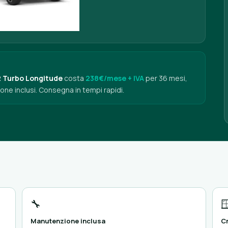
2 Turbo Longitude
costa
238€/mese + IVA
per 36 mesi,
one inclusi. Consegna in tempi rapidi.
🔧

Manutenzione inclusa
Cr