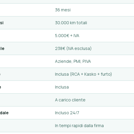
36 mesi
si
30.000 km totali
5.000€ + IVA
le
238€ (IVA esclusa)
Aziende, PMI, P.IVA
e
Inclusa (RCA + Kasko + furto)
e
Inclusa
A carico cliente
dale
Incluso 24/7
In tempi rapidi dalla firma