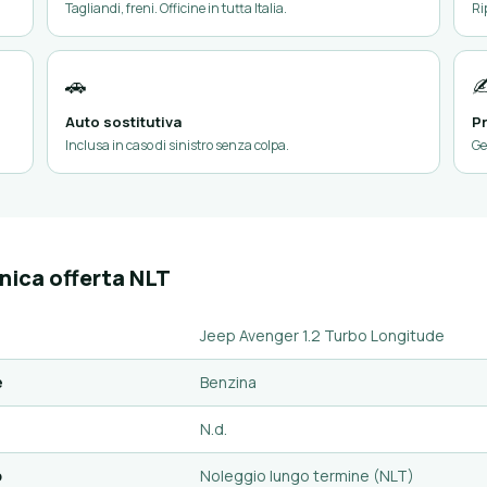
Tagliandi, freni. Officine in tutta Italia.
Ri
🚗
✍
Auto sostitutiva
Pr
Inclusa in caso di sinistro senza colpa.
Ge
nica offerta NLT
Jeep Avenger 1.2 Turbo Longitude
e
Benzina
N.d.
o
Noleggio lungo termine (NLT)