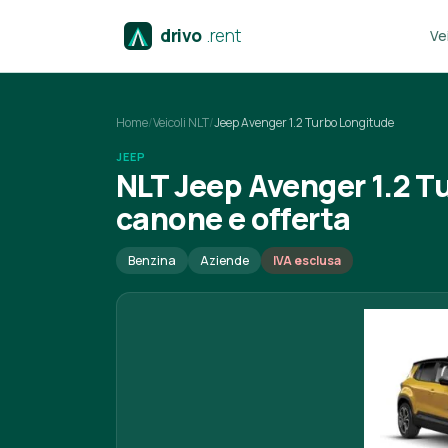
drivo
.rent
Vei
Home
/
Veicoli NLT
/
Jeep Avenger 1.2 Turbo Longitude
JEEP
NLT Jeep Avenger 1.2 T
canone e offerta
Benzina
Aziende
IVA esclusa