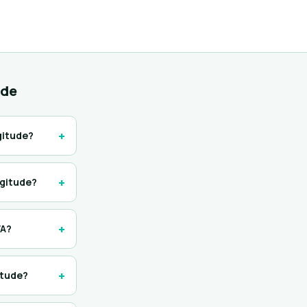
ude
+
gitude?
+
ngitude?
+
VA?
+
itude?