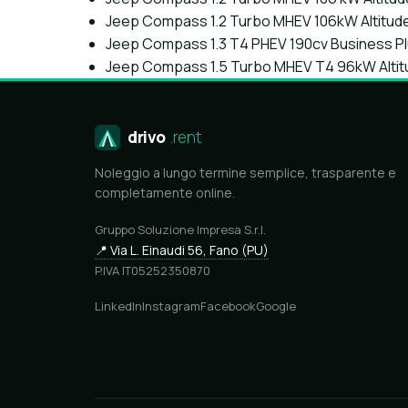
Jeep Compass 1.2 Turbo MHEV 106kW Altitu
Jeep Compass 1.3 T4 PHEV 190cv Business P
Jeep Compass 1.5 Turbo MHEV T4 96kW Alt
drivo
.rent
Noleggio a lungo termine semplice, trasparente e
completamente online.
Gruppo Soluzione Impresa S.r.l.
📍 Via L. Einaudi 56, Fano (PU)
P.IVA IT05252350870
LinkedIn
Instagram
Facebook
Google