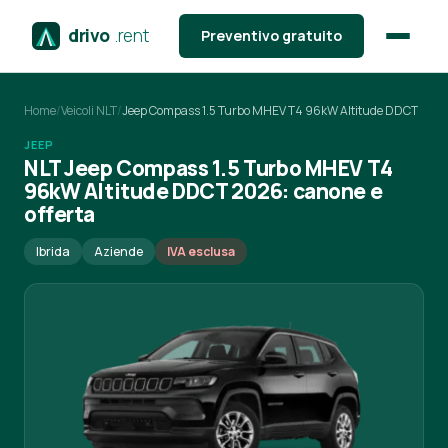
drivo
.rent
Preventivo gratuito
Home
/
Veicoli NLT
/
Jeep Compass 1.5 Turbo MHEV T4 96kW Altitude DDCT
JEEP
NLT Jeep Compass 1.5 Turbo MHEV T4
96kW Altitude DDCT 2026: canone e
offerta
Ibrida
Aziende
IVA esclusa