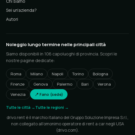
Chi siamo
Sei un'azienda?
Autori
Noleggio lungo termine nelle principali città
Siamo disponibili in 106 capoluoghi di provincia. Scopri le
nostre pagine dedicate:
Roma
Milano
Napoli
Torino
Bologna
Firenze
Genova
Palermo
Bari
Verona
Venezia
📍 Fano (sede)
Tutte le città →
Tutte le regioni →
drivo.rent è il marchio italiano del Gruppo Soluzione Impresa S.r.l.,
non collegato all’omonimo operatore di rent a car negli USA
(drivo.com).