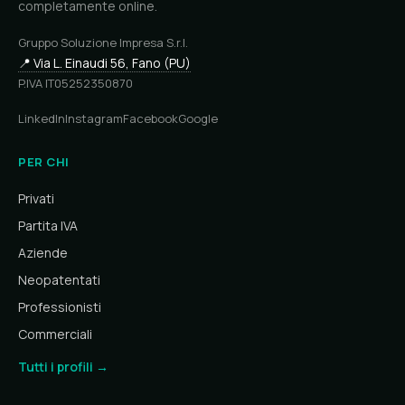
completamente online.
Gruppo Soluzione Impresa S.r.l.
📍 Via L. Einaudi 56, Fano (PU)
P.IVA IT05252350870
LinkedIn
Instagram
Facebook
Google
PER CHI
Privati
Partita IVA
Aziende
Neopatentati
Professionisti
Commerciali
Tutti i profili →