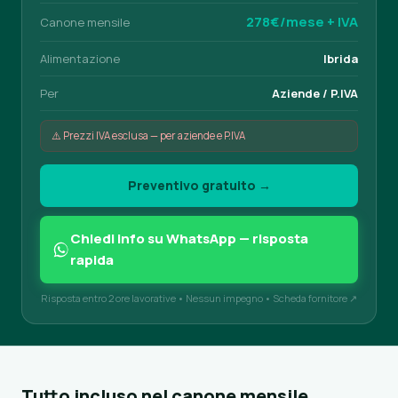
278€/mese + IVA
Canone mensile
Alimentazione
Ibrida
Per
Aziende / P.IVA
⚠️ Prezzi IVA esclusa — per aziende e P.IVA
Preventivo gratuito →
Chiedi info su WhatsApp — risposta
rapida
Risposta entro 2 ore lavorative • Nessun impegno •
Scheda fornitore ↗
Tutto incluso nel canone mensile