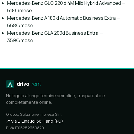
Mercedes-Benz GLC 220 d 4M Mild Hybrid Advanced —
618€/mese
Mercedes-Benz A 180 d Automatic Business Extra —
668€/mese
Mercedes-Benz GLA 200d Business Extra —
359€/mese
drivo
.rent
Noleggio a lungo termine semplice, trasparente e
completamente online.
Gruppo Soluzione Impresa S.r.l.
📍 Via L. Einaudi 56, Fano (PU)
P.IVA IT05252350870