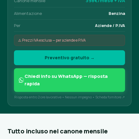
398€/mese + IVA
Canone mensile
Alimentazione
Benzina
Per
Aziende / P.IVA
⚠️ Prezzi IVA esclusa — per aziende e P.IVA
Preventivo gratuito →
Chiedi info su WhatsApp — risposta
rapida
Risposta entro 2 ore lavorative • Nessun impegno •
Scheda fornitore ↗
Tutto incluso nel canone mensile