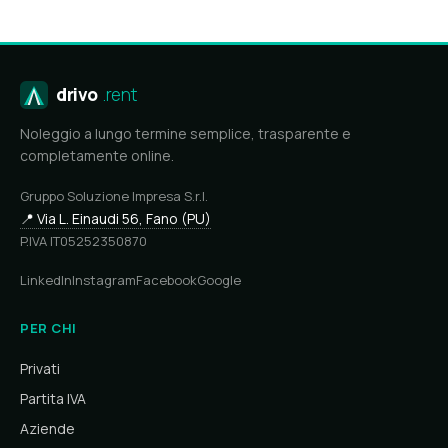
drivo
.rent
Noleggio a lungo termine semplice, trasparente e
completamente online.
Gruppo Soluzione Impresa S.r.l.
📍 Via L. Einaudi 56, Fano (PU)
P.IVA IT05252350870
LinkedIn
Instagram
Facebook
Google
PER CHI
Privati
Partita IVA
Aziende