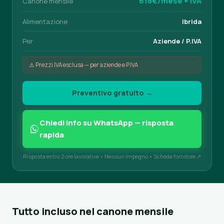
618€/mese + IVA
Canone mensile
Alimentazione
Ibrida
Per
Aziende / P.IVA
⚠️ Prezzi IVA esclusa — per aziende e P.IVA
Preventivo gratuito →
Chiedi info su WhatsApp — risposta
rapida
Risposta entro 2 ore lavorative • Nessun impegno •
Scheda fornitore ↗
Tutto incluso nel canone mensile