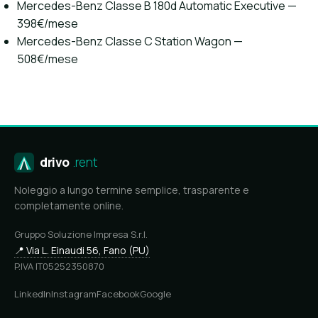
Mercedes-Benz Classe B 180d Automatic Executive —
398€/mese
Mercedes-Benz Classe C Station Wagon —
508€/mese
drivo
.rent
Noleggio a lungo termine semplice, trasparente e
completamente online.
Gruppo Soluzione Impresa S.r.l.
📍 Via L. Einaudi 56, Fano (PU)
P.IVA IT05252350870
LinkedIn
Instagram
Facebook
Google