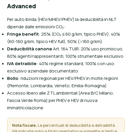
Advanced
Per auto ibrida (HEV/MHEV/PHEV) la deducibilità in NLT
dipende dalle emissioni CO₂:
Fringe benefit
: 25% (CO₂ ≤ 60 g/km, tipico PHEV), 40%
(60-160 g/km, tipico HEV full), 50% (>160 g/km)
Deducibilità canone
Art. 164 TUIR: 20% uso promiscuo,
80% agenti/rappresentanti, 100% strumentale esclusivo
IVA detraibile
: 40% regime standard, 100% con uso
esclusivo aziendale documentato
Bollo
: riduzioni regionali per HEV/PHEV in molte regioni
(Piemonte, Lombardia, Veneto, Emilia-Romagna)
Accesso libero alle ZTL ambientali (Area B/C Milano,
Fascia Verde Roma) per PHEV e HEV di nuova
immatricolazione
Nota fiscale.
Le percentuali di deducibilità e detraibilità
IVA indicate sono a titolo orientativo e soggette ai limiti e