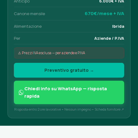
Anticipo
6.000€ + IVA
670€/mese + IVA
Canone mensile
Alimentazione
Ibrida
Per
Aziende / P.IVA
⚠️ Prezzi IVA esclusa — per aziende e P.IVA
Preventivo gratuito →
Chiedi info su WhatsApp — risposta
rapida
Risposta entro 2 ore lavorative • Nessun impegno •
Scheda fornitore ↗