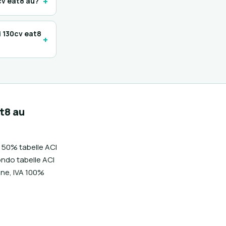
+
cv eat8 au?
i 130cv eat8
+
t8 au
l 50% tabelle ACI
ondo tabelle ACI
one, IVA 100%