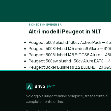
SCHEDE IN EVIDENZA
Altri modelli Peugeot in NLT
Peugeot 5008 bluehdi 130cv Active Pack — 
Peugeot 5008 Hybrid 145 e-dcs6 Allure — 31
Peugeot 5008 Hybrid 145 E-DCS6 Allure — 4
Peugeot 508sw bluehdi 130cv Allure EAT8 —
Peugeot Boxer Business 2.2 BLUEHDI 120 S&
drivo
.rent
Noleggio a lungo termine semplice, trasparente e
completamente online.