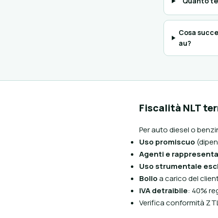
Quanto te
Cosa succed
au?
Fiscalità NLT te
Per auto diesel o benzin
Uso promiscuo
(dipen
Agenti e rappresenta
Uso strumentale esc
Bollo
a carico del clie
IVA detraibile
: 40% re
Verifica conformità ZTL: