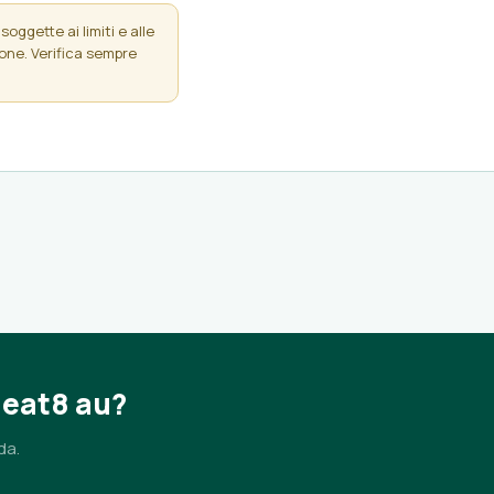
soggette ai limiti e alle
ione. Verifica sempre
 eat8 au?
da.