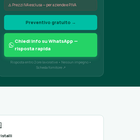
⚠️ Prezzi IVA esclusa — per aziende e P.IVA
Preventivo gratuito →
Chiedi info su WhatsApp —
risposta rapida
Risposta entro 2 ore lavorative • Nessun impegno •
Scheda fornitore ↗

istalli