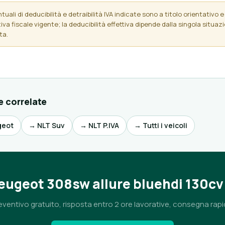
uali di deducibilità e detraibilità IVA indicate sono a titolo orientativo e 
va fiscale vigente; la deducibilità effettiva dipende dalla singola situaz
ta.
e correlate
geot
→ NLT Suv
→ NLT P.IVA
→ Tutti i veicoli
Peugeot 308sw allure bluehdi 130cv
eventivo gratuito, risposta entro 2 ore lavorative, consegna rapi