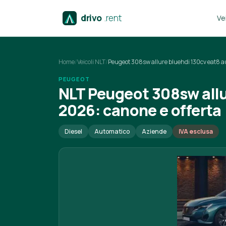
drivo
.rent
Vei
Home
/
Veicoli NLT
/
Peugeot 308sw allure bluehdi 130cv eat8 a
PEUGEOT
NLT Peugeot 308sw allu
2026: canone e offerta
Diesel
Automatico
Aziende
IVA esclusa