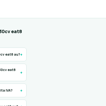
30cv eat8
+
0cv eat8 au?
130cv eat8
+
+
ita IVA?