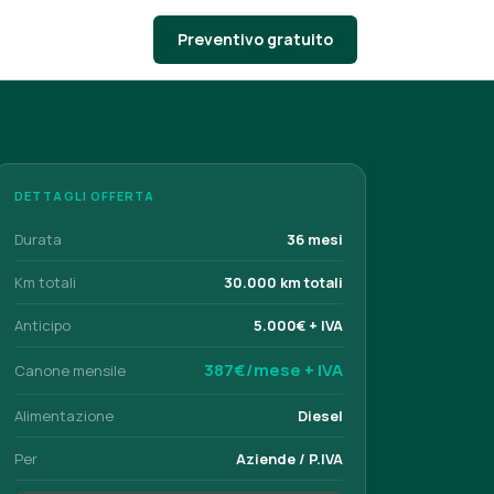
Preventivo gratuito
DETTAGLI OFFERTA
Durata
36 mesi
Km totali
30.000 km totali
Anticipo
5.000€ + IVA
387€/mese + IVA
Canone mensile
Alimentazione
Diesel
Per
Aziende / P.IVA