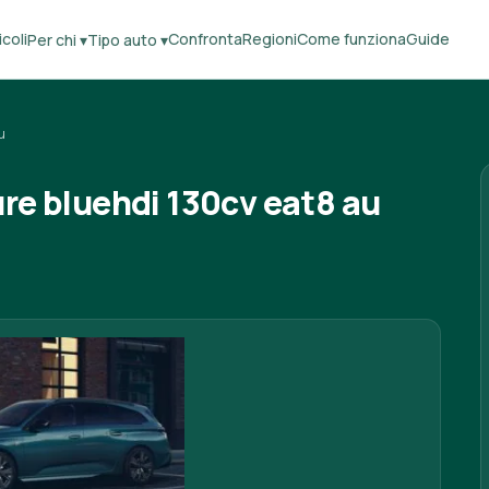
coli
Confronta
Regioni
Come funziona
Guide
Per chi ▾
Tipo auto ▾
u
re bluehdi 130cv eat8 au