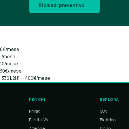
Richiedi preventivo →
450€/mese
0€/mese
60€/mese
 430€/mese
S 330 L2H1 — 409€/mese
PER CHI
ESPLORA
Privati
SUV
Partita IVA
Elettrico
Aziende
Ibrido