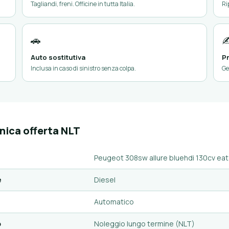
Tagliandi, freni. Officine in tutta Italia.
Ri
🚗
✍
Auto sostitutiva
Pr
Inclusa in caso di sinistro senza colpa.
Ge
nica offerta NLT
Peugeot 308sw allure bluehdi 130cv eat
e
Diesel
Automatico
o
Noleggio lungo termine (NLT)