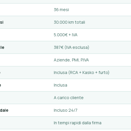
36 mesi
si
30.000 km totali
5.000€ + IVA
le
387€ (IVA esclusa)
Aziende, PMI, P.IVA
e
Inclusa (RCA + Kasko + furto)
e
Inclusa
A carico cliente
dale
Incluso 24/7
In tempi rapidi dalla firma