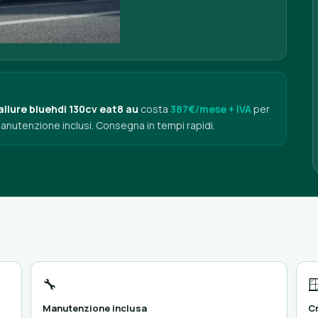
llure bluehdi 130cv eat8 au
costa
387€/mese + IVA
per
manutenzione inclusi. Consegna in tempi rapidi.
🔧

Manutenzione inclusa
Cr