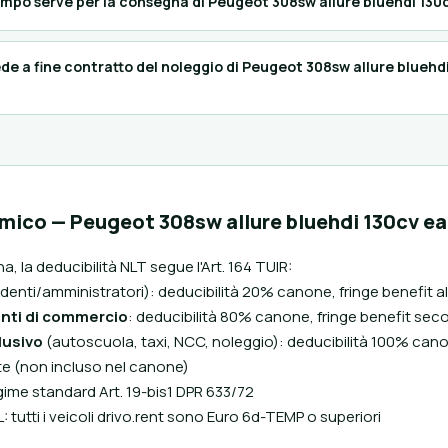
mpo serve per la consegna di Peugeot 308sw allure bluehdi 130
e a fine contratto del noleggio di Peugeot 308sw allure bluehd
rmico — Peugeot 308sw allure bluehdi 130cv ea
a, la deducibilità NLT segue l'Art. 164 TUIR:
denti/amministratori): deducibilità 20% canone, fringe benefit a
nti di commercio
: deducibilità 80% canone, fringe benefit sec
lusivo
(autoscuola, taxi, NCC, noleggio): deducibilità 100% can
nte (non incluso nel canone)
gime standard Art. 19-bis1 DPR 633/72
 tutti i veicoli drivo.rent sono Euro 6d-TEMP o superiori