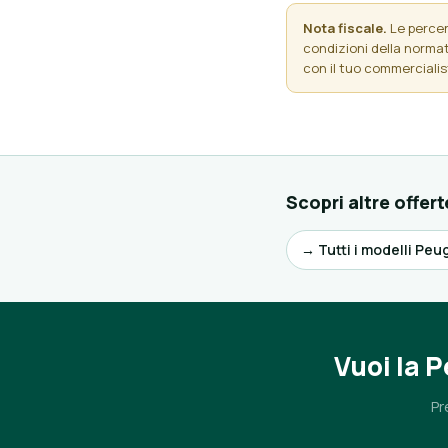
Nota fiscale.
Le percent
condizioni della normati
con il tuo commercialis
Scopri altre offert
→ Tutti i modelli Peu
Vuoi la 
Pr