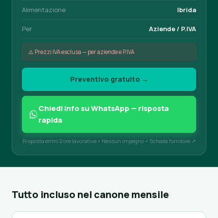
Alimentazione
Ibrida
Per
Aziende / P.IVA
⚠️ Prezzi IVA esclusa — per aziende e P.IVA
Preventivo gratuito →
Chiedi info su WhatsApp — risposta
rapida
Risposta entro 2 ore lavorative • Nessun impegno •
Scheda fornitore ↗
Tutto incluso nel canone mensile