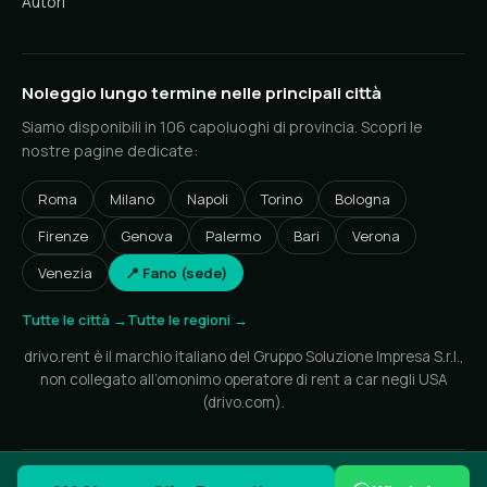
Autori
Noleggio lungo termine nelle principali città
Siamo disponibili in 106 capoluoghi di provincia. Scopri le
nostre pagine dedicate:
Roma
Milano
Napoli
Torino
Bologna
Firenze
Genova
Palermo
Bari
Verona
Venezia
📍 Fano (sede)
Tutte le città →
Tutte le regioni →
drivo.rent è il marchio italiano del Gruppo Soluzione Impresa S.r.l.,
non collegato all’omonimo operatore di rent a car negli USA
(drivo.com).
© 2026 drivo.rent — Gruppo Soluzione Impresa S.r.l. • P.IVA IT05252350870