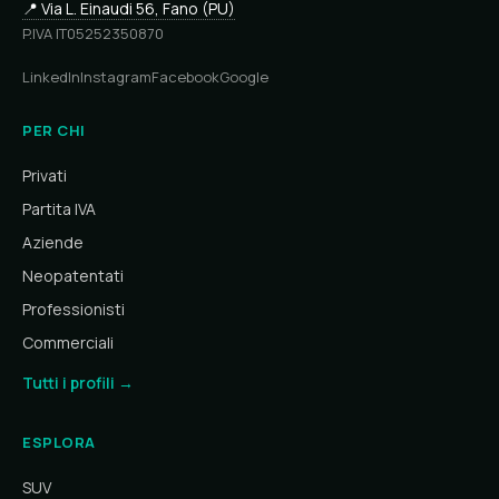
📍 Via L. Einaudi 56, Fano (PU)
P.IVA IT05252350870
LinkedIn
Instagram
Facebook
Google
PER CHI
Privati
Partita IVA
Aziende
Neopatentati
Professionisti
Commerciali
Tutti i profili →
ESPLORA
SUV