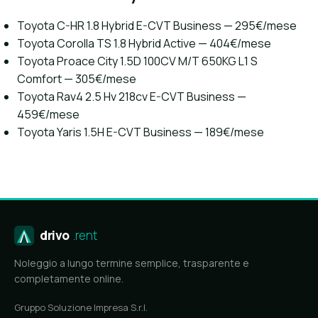
Toyota C-HR 1.8 Hybrid E-CVT Business — 295€/mese
Toyota Corolla TS 1.8 Hybrid Active — 404€/mese
Toyota Proace City 1.5D 100CV M/T 650KG L1 S
Comfort — 305€/mese
Toyota Rav4 2.5 Hv 218cv E-CVT Business —
459€/mese
Toyota Yaris 1.5H E-CVT Business — 189€/mese
drivo
.rent
Noleggio a lungo termine semplice, trasparente e
completamente online.
Gruppo Soluzione Impresa S.r.l.