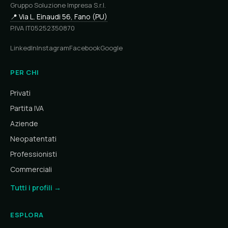
Gruppo Soluzione Impresa S.r.l.
📍 Via L. Einaudi 56, Fano (PU)
P.IVA IT05252350870
LinkedIn
Instagram
Facebook
Google
PER CHI
Privati
Partita IVA
Aziende
Neopatentati
Professionisti
Commerciali
Tutti i profili →
ESPLORA