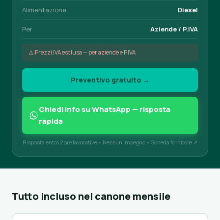
Alimentazione
Diesel
Per
Aziende / P.IVA
⚠️ Prezzi IVA esclusa — per aziende e P.IVA
Preventivo gratuito →
Chiedi info su WhatsApp — risposta
rapida
Risposta entro 2 ore lavorative • Nessun impegno •
Scheda fornitore ↗
Tutto incluso nel canone mensile