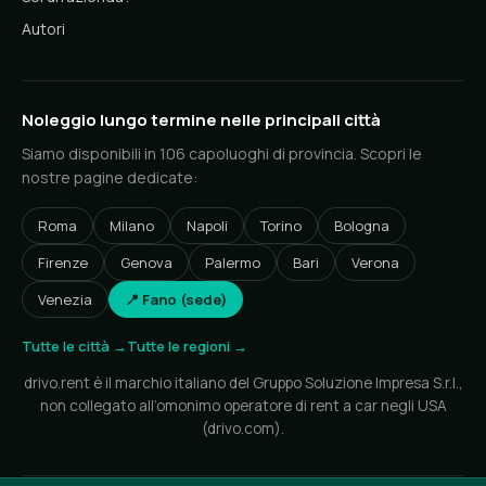
Autori
Noleggio lungo termine nelle principali città
Siamo disponibili in 106 capoluoghi di provincia. Scopri le
nostre pagine dedicate:
Roma
Milano
Napoli
Torino
Bologna
Firenze
Genova
Palermo
Bari
Verona
Venezia
📍 Fano (sede)
Tutte le città →
Tutte le regioni →
drivo.rent è il marchio italiano del Gruppo Soluzione Impresa S.r.l.,
non collegato all’omonimo operatore di rent a car negli USA
(drivo.com).