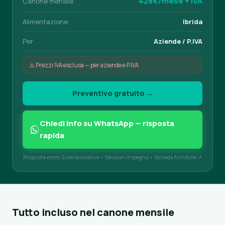
428€/mese + IVA
Canone mensile
Alimentazione
Ibrida
Per
Aziende / P.IVA
⚠️ Prezzi IVA esclusa — per aziende e P.IVA
Preventivo gratuito →
Chiedi info su WhatsApp — risposta
rapida
Risposta entro 2 ore lavorative • Nessun impegno •
Scheda fornitore ↗
Tutto incluso nel canone mensile