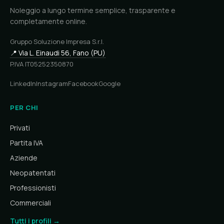
Noleggio a lungo termine semplice, trasparente e
completamente online.
Gruppo Soluzione Impresa S.r.l.
📍 Via L. Einaudi 56, Fano (PU)
P.IVA IT05252350870
LinkedIn
Instagram
Facebook
Google
PER CHI
Privati
Partita IVA
Aziende
Neopatentati
Professionisti
Commerciali
Tutti i profili →