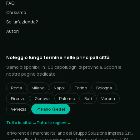
FAQ
Chi siamo
Sei un'azienda?
Autori
Noleggio lungo termine nelle principali città
Siamo disponibili in 106 capoluoghi di provincia. Scopri le
nostre pagine dedicate:
Roma
Milano
Napoli
Torino
Bologna
Firenze
Genova
Palermo
Bari
Verona
Venezia
📍 Fano (sede)
Tutte le città →
Tutte le regioni →
drivo.rent è il marchio italiano del Gruppo Soluzione Impresa S.r.l.,
non collegato all’omonimo operatore di rent a car negli USA