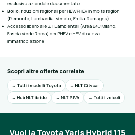
esclusivo aziendale documentato
Bollo
: riduzioni regionali per HEV/PHEV in molte regioni
(Piemonte, Lombardia, Veneto, Emilia-Romagna)
Accesso libero alle ZTL ambientali (Area B/C Milano,
Fascia Verde Roma) per PHEV e HEV di nuova
immatricolazione
Scopri altre offerte correlate
→ Tutti i modelli Toyota
→ NLT Citycar
→ Hub NLT ibrido
→ NLT P.IVA
→ Tutti i veicoli
Vuoi la Toyota Yaris Hybrid 115