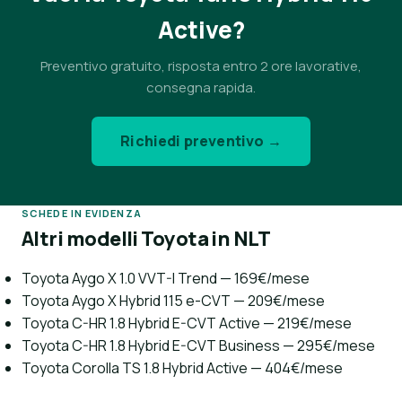
Active?
Preventivo gratuito, risposta entro 2 ore lavorative,
consegna rapida.
Richiedi preventivo →
SCHEDE IN EVIDENZA
Altri modelli Toyota in NLT
Toyota Aygo X 1.0 VVT-I Trend — 169€/mese
Toyota Aygo X Hybrid 115 e-CVT — 209€/mese
Toyota C-HR 1.8 Hybrid E-CVT Active — 219€/mese
Toyota C-HR 1.8 Hybrid E-CVT Business — 295€/mese
Toyota Corolla TS 1.8 Hybrid Active — 404€/mese