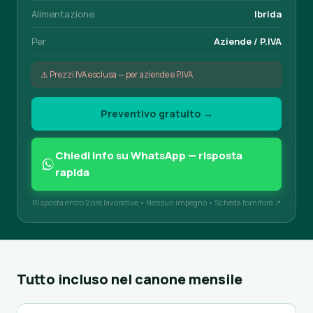
Alimentazione
Ibrida
Per
Aziende / P.IVA
⚠️ Prezzi IVA esclusa — per aziende e P.IVA
Preventivo gratuito →
Chiedi info su WhatsApp — risposta
rapida
Risposta entro 2 ore lavorative • Nessun impegno •
Scheda fornitore ↗
Tutto incluso nel canone mensile