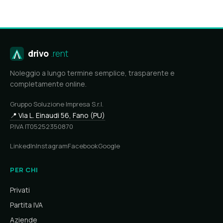
drivo
.rent
Noleggio a lungo termine semplice, trasparente e
completamente online.
Gruppo Soluzione Impresa S.r.l.
📍 Via L. Einaudi 56, Fano (PU)
P.IVA IT05252350870
LinkedIn
Instagram
Facebook
Google
PER CHI
Privati
Partita IVA
Aziende