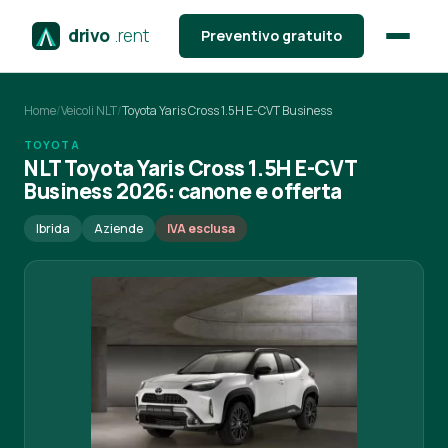
drivo
.rent
Preventivo gratuito
Home
/
Veicoli NLT
/
Toyota Yaris Cross 1.5H E-CVT Business
TOYOTA
NLT Toyota Yaris Cross 1.5H E-CVT
Business 2026: canone e offerta
Ibrida
Aziende
IVA esclusa