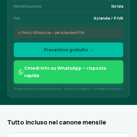
Alimentazione
Ibrida
Per
Aziende / P.IVA
⚠️ Prezzi IVA esclusa — per aziende e P.IVA
Preventivo gratuito →
Chiedi info su WhatsApp — risposta
rapida
Risposta entro 2 ore lavorative • Nessun impegno •
Scheda fornitore ↗
Tutto incluso nel canone mensile