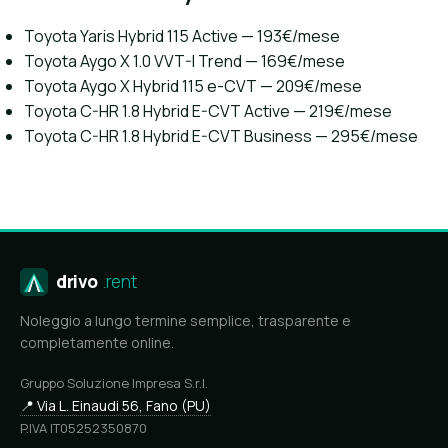
Toyota Yaris Hybrid 115 Active — 193€/mese
Toyota Aygo X 1.0 VVT-I Trend — 169€/mese
Toyota Aygo X Hybrid 115 e-CVT — 209€/mese
Toyota C-HR 1.8 Hybrid E-CVT Active — 219€/mese
Toyota C-HR 1.8 Hybrid E-CVT Business — 295€/mese
drivo
.rent
Noleggio a lungo termine semplice, trasparente e
completamente online.
Gruppo Soluzione Impresa S.r.l.
📍 Via L. Einaudi 56, Fano (PU)
P.IVA IT05252350870