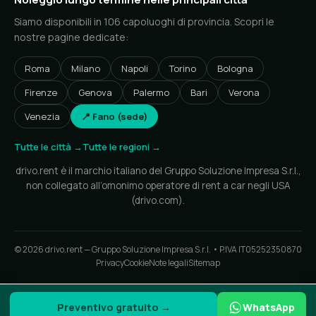
Siamo disponibili in 106 capoluoghi di provincia. Scopri le
nostre pagine dedicate:
Roma
Milano
Napoli
Torino
Bologna
Firenze
Genova
Palermo
Bari
Verona
Venezia
📍 Fano (sede)
Tutte le città →
Tutte le regioni →
drivo.rent è il marchio italiano del Gruppo Soluzione Impresa S.r.l.,
non collegato all’omonimo operatore di rent a car negli USA
(drivo.com).
© 2026 drivo.rent — Gruppo Soluzione Impresa S.r.l. • P.IVA IT05252350870
Privacy
Cookie
Note legali
Sitemap
Preventivo gratuito →
WhatsApp