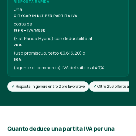
RISPOSTA RAPIDA
Una
CITYCAR IN NLT PER PARTITA IVA
costa da
199 € + IVA/MESE
(Fiat Panda Hybrid) con deducibilità al
20%
(uso promiscuo, tetto €3.615,20) o
80%
(agente di commercio). IVA detraibile al 40%.
Risposta in genere entro 2 ore lavorative
Oltre 253 offerte attiv
Quanto deduce una partita IVA per una