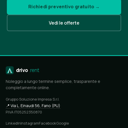
Richiedi preventivo gratuito →
Vedi le offerte
drivo
.rent
Noleggio a lungo termine semplice, trasparente e
completamente online.
Gruppo Soluzione Impresa S.r.l.
📍 Via L. Einaudi 56, Fano (PU)
P.IVA IT05252350870
LinkedIn
Instagram
Facebook
Google