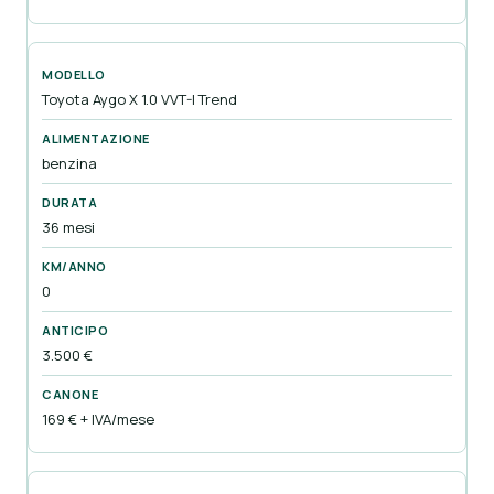
Toyota Aygo X 1.0 VVT-I Trend
benzina
36 mesi
0
3.500 €
169 € + IVA/mese